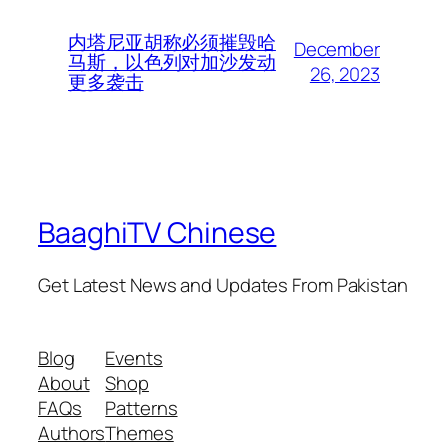
内塔尼亚胡称必须摧毁哈
December
马斯，以色列对加沙发动
26, 2023
更多袭击
BaaghiTV Chinese
Get Latest News and Updates From Pakistan
Blog
Events
About
Shop
FAQs
Patterns
Authors
Themes