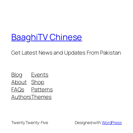
BaaghiTV Chinese
Get Latest News and Updates From Pakistan
Blog
Events
About
Shop
FAQs
Patterns
Authors
Themes
Twenty Twenty-Five
Designed with
WordPress