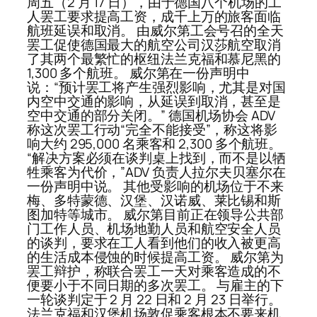
周五（2 月 17 日），由于德国八个机场的工
人罢工要求提高工资，成千上万的旅客面临
航班延误和取消。 由威尔第工会号召的全天
罢工促使德国最大的航空公司汉莎航空取消
了其两个最繁忙的枢纽法兰克福和慕尼黑的
1,300 多个航班。 威尔第在一份声明中
说：“预计罢工将产生强烈影响，尤其是对国
内空中交通的影响，从延误到取消，甚至是
空中交通的部分关闭。” 德国机场协会 ADV
称这次罢工行动“完全不能接受”，称这将影
响大约 295,000 名乘客和 2,300 多个航班。
“解决方案必须在谈判桌上找到，而不是以牺
牲乘客为代价，”ADV 负责人拉尔夫贝塞尔在
一份声明中说。 其他受影响的机场位于不来
梅、多特蒙德、汉堡、汉诺威、莱比锡和斯
图加特等城市。 威尔第目前正在领导公共部
门工作人员、机场地勤人员和航空安全人员
的谈判，要求在工人看到他们的收入被更高
的生活成本侵蚀的时候提高工资。 威尔第为
罢工辩护，称联合罢工一天对乘客造成的不
便要小于不同日期的多次罢工。 与雇主的下
一轮谈判定于 2 月 22 日和 2 月 23 日举行。
法兰克福和汉堡机场敦促乘客根本不要来机