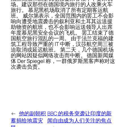
场。建议那些在德国境内旅行的人改乘火车
旅行。 慕尼黑机场取消了所有定期客运航
班。 威尔第表示，全国范围内的罢工不会影
响向遭受地震袭击的叙利亚和土耳其运送援
助物资的航班，也不会影响运送领导人出席
年度慕尼黑安全会议的飞机。 罢工结束了德
国航空旅行混乱的一周。 由于法兰克福的建
筑工程导致严重的 IT 中断，汉莎航空周三被
迫取消或延迟航班。 第二天，几个德国机场
的网站因疑似网络攻击而中断。 德国新闻媒
体 Der Spiegel 称，一群俄罗斯黑客声称对这
次袭击负责。
←
他的副朝积
BBC 的税务突袭让印度的新
蓄捐给地震灾
闻自由成为人们关注的焦点