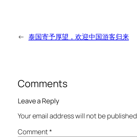
←
泰国寄予厚望，欢迎中国游客归来
Comments
Leave a Reply
Your email address will not be published
Comment
*