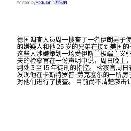
Written by
Abdullah
in
国际的
德国调查人员周一搜查了一名伊朗男子使
的嫌疑人和他 25 岁的兄弟在接到美
这些人涉嫌策划一场受伊斯兰极端主义驱
夫的检察官在一份声明中说，周日晚上
判处 3 至 15 年徒刑的指控。 检
发现他在卡斯特罗普-劳克塞尔的一所
对他们进行了搜查。 目前尚不清楚袭击