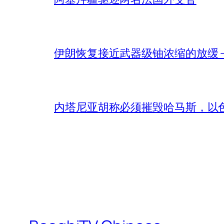
伊朗恢复接近武器级铀浓缩的放缓 – 
内塔尼亚胡称必须摧毁哈马斯，以