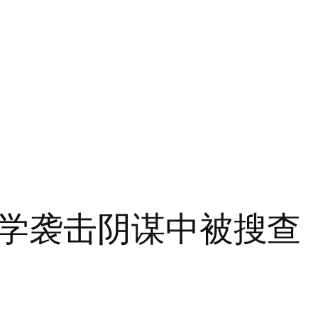
学袭击阴谋中被搜查