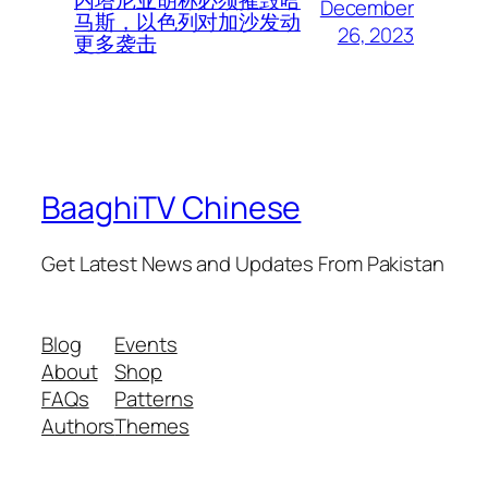
December
马斯，以色列对加沙发动
26, 2023
更多袭击
BaaghiTV Chinese
Get Latest News and Updates From Pakistan
Blog
Events
About
Shop
FAQs
Patterns
Authors
Themes