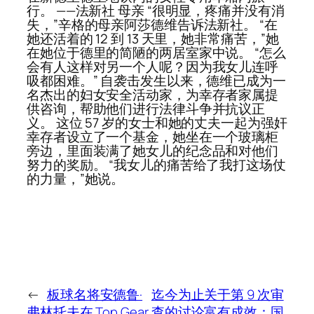
行。 ——法新社 母亲 “很明显，疼痛并没有消
失，”辛格的母亲阿莎德维告诉法新社。 “在
她还活着的 12 到 13 天里，她非常痛苦，”她
在她位于德里的简陋的两居室家中说。 “怎么
会有人这样对另一个人呢？因为我女儿连呼
吸都困难。” 自袭击发生以来，德维已成为一
名杰出的妇女安全活动家，为幸存者家属提
供咨询，帮助他们进行法律斗争并抗议正
义。 这位 57 岁的女士和她的丈夫一起为强奸
幸存者设立了一个基金，她坐在一个玻璃柜
旁边，里面装满了她女儿的纪念品和对他们
努力的奖励。 “我女儿的痛苦给了我打这场仗
的力量，”她说。
←
板球名将安德鲁·
迄今为止关于第 9 次审
弗林托夫在 Top Gear
查的讨论富有成效：国