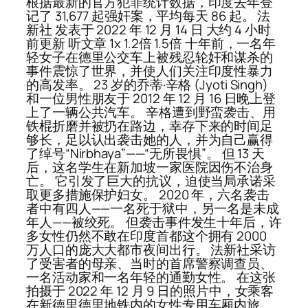
根据最新的官方犯罪统计数据，印度去年登
记了 31,677 起强奸案，平均每天 86 起。 法
新社 发表于 2022 年 12 月 14 日 大约 4 小时
前更新 听文章 1x 1.2倍 1.5倍 十年前，一名年
轻女子在德里公交车上被残忍轮奸和谋杀的
事件震惊了世界，并使人们关注印度性暴力
的高发率。 23 岁的乔蒂·辛格 (Jyoti Singh)
和一位男性朋友于 2012 年 12 月 16 日晚上登
上了一辆公共汽车。 辛格遭到野蛮袭击、用
铁棍折磨并被扔在路边，幸存下来的时间足
够长，足以认出袭击她的人，并为自己赢得
了绰号“Nirbhaya”——“无所畏惧”。 但 13 天
后，这名学生在新加坡一家医院因伤不治身
亡。 它引发了巨大的抗议，迫使当局承诺采
取更多措施保护妇女。 2020 年，六名袭击
者中有四人——一名死于狱中，另一名是未成
年人——被绞死。 但袭击事件发生十年后，许
多女性仍然不敢在印度首都这个拥有 2000
万人口的庞大大都市夜间出行。 法新社采访
了受害者的母亲、当时的首席警察调查员、
一名活动家和一名年轻的通勤女性。 在这张
拍摄于 2022 年 12 月 9 日的照片中，女乘客
在新德里德里地铁内的女性专用车厢内旅