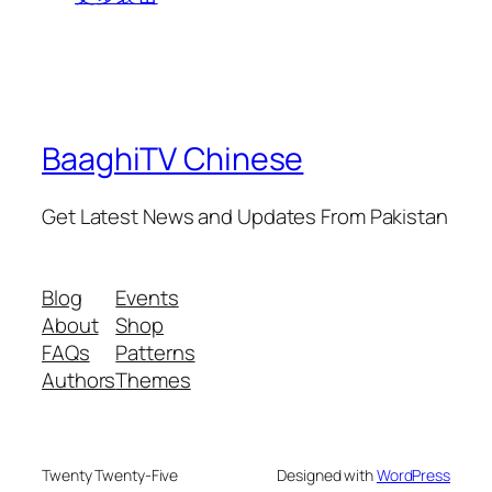
BaaghiTV Chinese
Get Latest News and Updates From Pakistan
Blog
Events
About
Shop
FAQs
Patterns
Authors
Themes
Twenty Twenty-Five
Designed with
WordPress