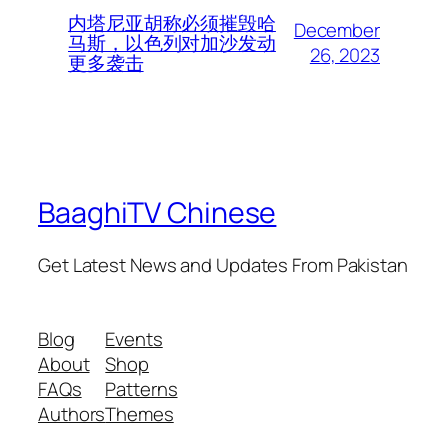
内塔尼亚胡称必须摧毁哈
December
马斯，以色列对加沙发动
26, 2023
更多袭击
BaaghiTV Chinese
Get Latest News and Updates From Pakistan
Blog
Events
About
Shop
FAQs
Patterns
Authors
Themes