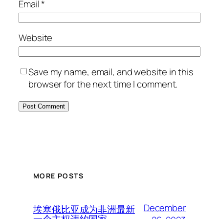
Email
*
Website
Save my name, email, and website in this
browser for the next time I comment.
MORE POSTS
December
埃塞俄比亚成为非洲最新
一个主权违约国家