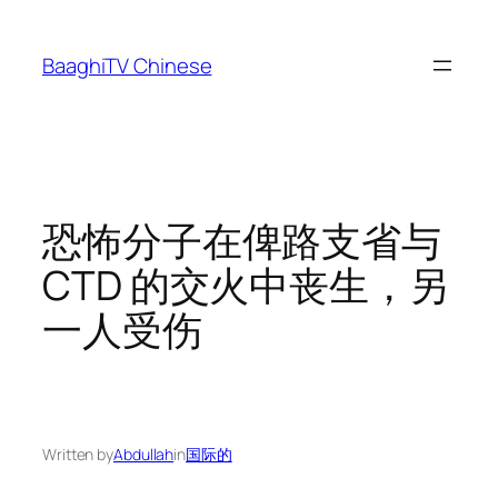
Skip
to
BaaghiTV Chinese
content
恐怖分子在俾路支省与
CTD 的交火中丧生，另
一人受伤
Written by
Abdullah
in
国际的