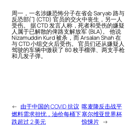
周一，一名涉嫌恐怖分子在省会 Saryab 路与
反恐部门 (CTD) 官员的交火中丧生，另一人
受伤。 据 CTD 发言人称，死者和受伤的嫌疑
人属于已解散的俾路支解放军 (BLA)。 他说
Nizamuddin Kurd 被杀，而 Arsalan Shah 在
与 CTD 小组交火后受伤。 官员们还从嫌疑人
驾驶的车辆中缴获了 80 枚手榴弹、两支手枪
和几发子弹。
←
由于中国的 COVID 抗议
喀麦隆反击战平
燃料需求担忧，油价每桶下
塞尔维亚世界杯
跌超过 2 美元
惊悚片
→