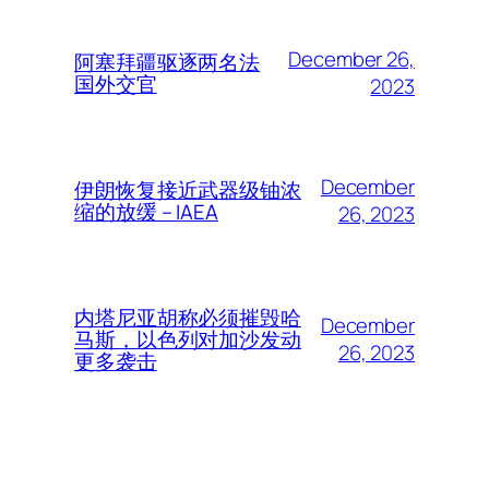
December 26,
阿塞拜疆驱逐两名法
国外交官
2023
December
伊朗恢复接近武器级铀浓
缩的放缓 – IAEA
26, 2023
内塔尼亚胡称必须摧毁哈
December
马斯，以色列对加沙发动
26, 2023
更多袭击