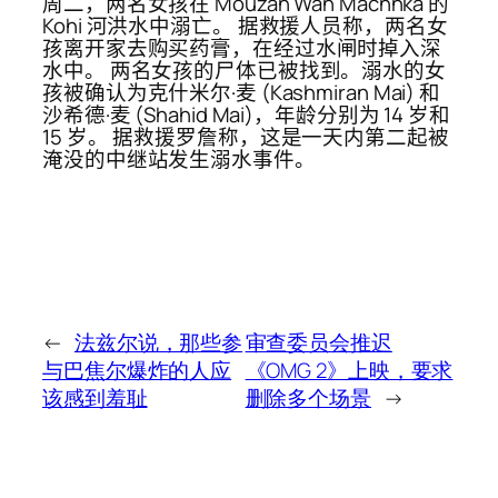
周二，两名女孩在 Mouzah Wah Machhka 的
Kohi 河洪水中溺亡。 据救援人员称，两名女
孩离开家去购买药膏，在经过水闸时掉入深
水中。 两名女孩的尸体已被找到。溺水的女
孩被确认为克什米尔·麦 (Kashmiran Mai) 和
沙希德·麦 (Shahid Mai)，年龄分别为 14 岁和
15 岁。 据救援罗詹称，这是一天内第二起被
淹没的中继站发生溺水事件。
←
法兹尔说，那些参
审查委员会推迟
与巴焦尔爆炸的人应
《OMG 2》上映，要求
该感到羞耻
删除多个场景
→