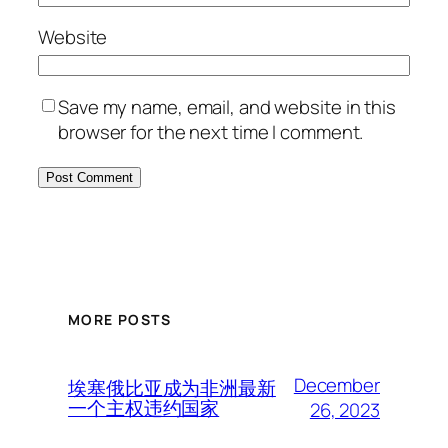
Website
Save my name, email, and website in this
browser for the next time I comment.
MORE POSTS
December
埃塞俄比亚成为非洲最新
一个主权违约国家
26, 2023