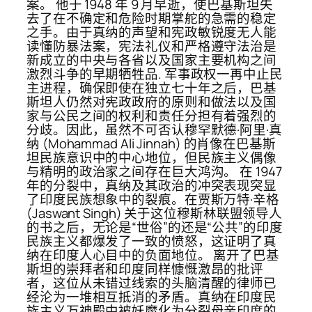
案。 他于 1948 年 9 月早逝，使巴基斯坦失
去了在不确定和危险时期掌舵的急需的稳定
之手。由于真纳的声望和宪政敏锐度无人能
读懂防暴法案，宪法礼仪和严格遵守法治是
新成立的中央与各省以及国家主要机构之间
激烈斗争的早期牺牲品. 军事政权一再中止民
主进程，确保即使在独立七十年之后，巴基
斯坦人仍然对宪政政府的原则和做法以及国
家与公民之间的权利和责任分担有着强烈的
分歧。因此，虽然不可否认穆罕默德·阿里·真
纳 (Mohammad Ali Jinnah) 的肖像在巴基斯
坦民族意识中的中心地位，但民族主义偶像
与精明的政治家之间存在巨大鸿沟。 在 1947
年的分裂中，真纳及其政治的冲突表现突显
了印度民族想象中的裂痕。在贾斯万特·辛格
(Jaswant Singh) 关于这位穆斯林联盟领导人
的书之后，无论是“世俗”的还是“公共”的印度
民族主义都爆发了一致的愤怒，这证明了真
纳在印度人心目中的负面地位。 离开了巴基
斯坦的崇拜者和印度同样慷慨激昂的批评
者，这位从未错过线索的头脑清醒的律师已
经沦为一堆相互抵消的矛盾。真纳在印度民
族主义万神殿中被妖魔化为分裂母亲印度的