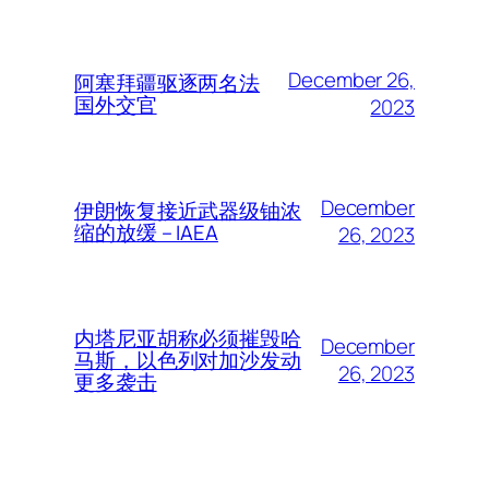
December 26,
阿塞拜疆驱逐两名法
国外交官
2023
December
伊朗恢复接近武器级铀浓
缩的放缓 – IAEA
26, 2023
内塔尼亚胡称必须摧毁哈
December
马斯，以色列对加沙发动
26, 2023
更多袭击