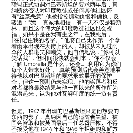
联盟正式协调对巴基斯坦的要求两年后，真
纳断然否认对印度教徒或任何其他社区怀
有“丝毫恶意” .他被指控煽动仇恨和偏执，反
驳道：“我……真诚地相信，有一天不仅是穆斯
林，而且这个伟大的印度教徒社区也会祝
福，如果不是在我有生之年，在我死后，
[在]记住我的名字。” 他将自己比作第一个拿
着雨伞出现在大街上的人，却被从未见过雨
伞的人群嘲笑和嘲笑，他自信地说，“你可以
笑话我”，但时间很快就会到来，“你不仅会
了解 Umbrella 是什么，还会……利用它为你们
每个人带来好处”。 真纳预测后代会善意地看
待他以对巴基斯坦的要求形式展开的保护
伞，但这一预测仍未实现。他的崇拜者和反
对者都将最终结果与他一直以来的所作所为
混淆起来，认为他对瓦解印度的统一负有责
任。
但是，1947 年出现的巴基斯坦只是他想要的
东西的影子。真纳因自己的追随者失望、被
国会智取和被英国最后一任总督压榨，不得
不接受他在 1944 年和 1946 年拒绝的和解方