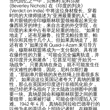
当代回忆之一中，贝弗利·尼科尔斯
(Beverley Nichols) 在《印度的判决》
(Verdict on India) 中将这位身材瘦长、穿着
时尚的大律师描述为“亚洲最重要的人”。戴
单片眼镜的全印穆斯林联盟领袖看起来完全
像西班牙的绅士，来自古老的外交学院，在
印度的未来中占有举足轻重的地位。 “如果甘
地走了，还有尼赫鲁、拉贾戈帕拉查里、帕
特尔和其他十几个人。但如果真纳走了，那
还有谁？”如果没有 Quaid-i-Azam 来引导方
向，穆斯林联盟将成为一支分裂的、具有潜
在爆炸性的力量，“可能会完全偏离轨道，并
在印度开火和屠杀”；它甚至可能“开始另一
场战争”。只要真纳在身边，就不可能发生任
何灾难性的事情，因此，尼科尔斯打趣
道，“那副单片眼镜的灰色丝绳上挂着很多东
西”。 如果说这位英国记者夸大了真纳的重要
性，那么在英国对印度进行非殖民化前夕，
他已经把矛头指向了次大陆政治拼图中的重
要一块。真纳是国会和穆斯林联盟之间的重
要纽带，如果被打破，可能会使印度陷入灾
难。 1942 年 4 月，真纳在阿拉哈巴德举行的
以他为名的茶话会上招待记者时，在穆斯林