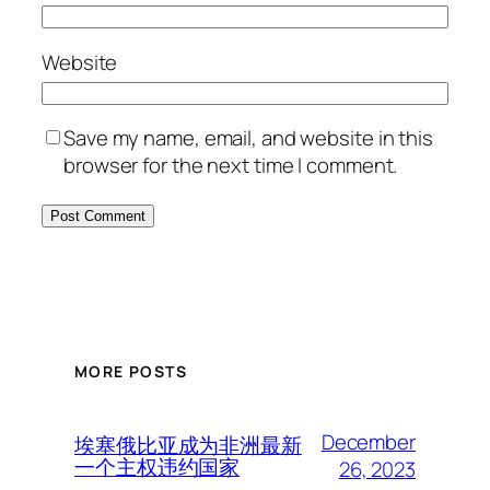
Website
Save my name, email, and website in this
browser for the next time I comment.
MORE POSTS
December
埃塞俄比亚成为非洲最新
一个主权违约国家
26, 2023