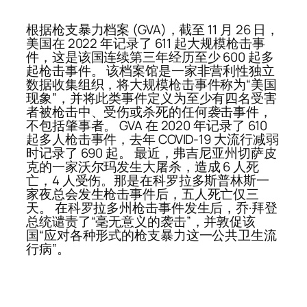
根据枪支暴力档案 (GVA)，截至 11 月 26 日，
美国在 2022 年记录了 611 起大规模枪击事
件，这是该国连续第三年经历至少 600 起多
起枪击事件。 该档案馆是一家非营利性独立
数据收集组织，将大规模枪击事件称为“美国
现象”，并将此类事件定义为至少有四名受害
者被枪击中、受伤或杀死的任何袭击事件，
不包括肇事者。 GVA 在 2020 年记录了 610
起多人枪击事件，去年 COVID-19 大流行减弱
时记录了 690 起。 最近，弗吉尼亚州切萨皮
克的一家沃尔玛发生大屠杀，造成 6 人死
亡，4 人受伤。那是在科罗拉多斯普林斯一
家夜总会发生枪击事件后，五人死亡仅三
天。 在科罗拉多州枪击事件发生后，乔·拜登
总统谴责了“毫无意义的袭击”，并敦促该
国“应对各种形式的枪支暴力这一公共卫生流
行病”。