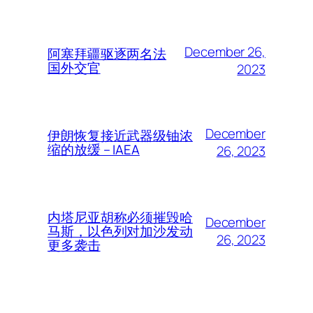
December 26,
阿塞拜疆驱逐两名法
国外交官
2023
December
伊朗恢复接近武器级铀浓
缩的放缓 – IAEA
26, 2023
内塔尼亚胡称必须摧毁哈
December
马斯，以色列对加沙发动
26, 2023
更多袭击