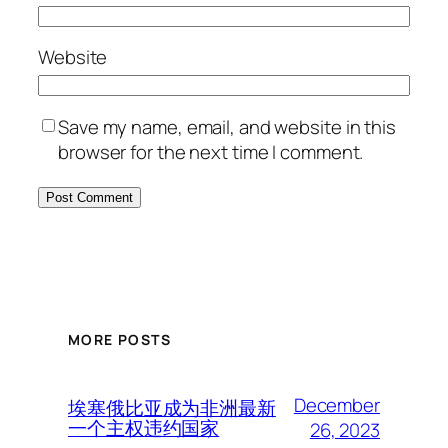
Website
Save my name, email, and website in this
browser for the next time I comment.
MORE POSTS
December
埃塞俄比亚成为非洲最新
一个主权违约国家
26, 2023