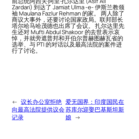
前总统阿西夫·阿里·扎尔达里 (Asif Ali
Zardari) 到达了 Jamiat Ulma -e- 伊斯兰教领
袖 Maulana Fazlur Rehman 的家。 两人除了
商议大事外，还要讨论国家政局。联邦部长
塔尔哈马哈茂德也出席了会议。 扎尔达里先
生还对 Mufti Abdul Shakoor 的去世表示哀
悼，并就旁遮普邦和开伯尔普赫图赫瓦省的
选举、与 PTI 的对话以及最高法院的案件进
行了讨论。
←
议长办公室拒绝
爱无国界：印度国民在
向最高法院提供议会
苏库尔迎娶巴基斯坦新
记录
娘
→