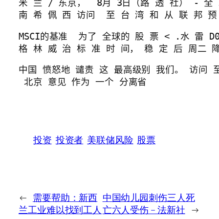
米 兰 / 东京，  8月 3日（路 透 社） - 
格 林 威 治 标 准 时 间， 稳 定 
后 周二 
中国 愤怒地 谴责 这 最高级别 我们。 访问 至 
 北京 意见 作为 一个 分离省
投资
投资者
美联储风险
股票
←
需要帮助：新西
中国幼儿园刺伤三人死
兰工业难以找到工人
亡六人受伤 – 法新社
→