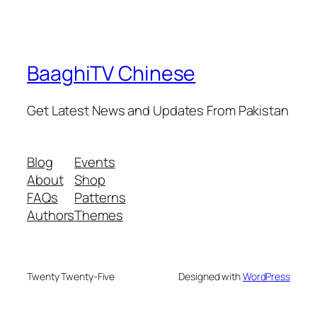
BaaghiTV Chinese
Get Latest News and Updates From Pakistan
Blog
Events
About
Shop
FAQs
Patterns
Authors
Themes
Twenty Twenty-Five
Designed with
WordPress