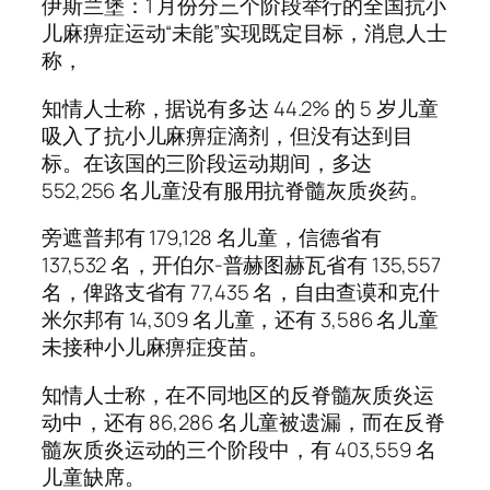
伊斯兰堡：1 月份分三个阶段举行的全国抗小
儿麻痹症运动“未能”实现既定目标，消息人士
称，
知情人士称，据说有多达 44.2% 的 5 岁儿童
吸入了抗小儿麻痹症滴剂，但没有达到目
标。在该国的三阶段运动期间，多达
552,256 名儿童没有服用抗脊髓灰质炎药。
旁遮普邦有 179,128 名儿童，信德省有
137,532 名，开伯尔-普赫图赫瓦省有 135,557
名，俾路支省有 77,435 名，自由查谟和克什
米尔邦有 14,309 名儿童，还有 3,586 名儿童
未接种小儿麻痹症疫苗。
知情人士称，在不同地区的反脊髓灰质炎运
动中，还有 86,286 名儿童被遗漏，而在反脊
髓灰质炎运动的三个阶段中，有 403,559 名
儿童缺席。