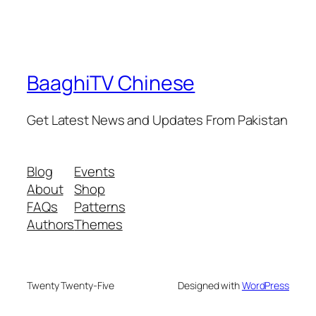
BaaghiTV Chinese
Get Latest News and Updates From Pakistan
Blog
Events
About
Shop
FAQs
Patterns
Authors
Themes
Twenty Twenty-Five
Designed with
WordPress