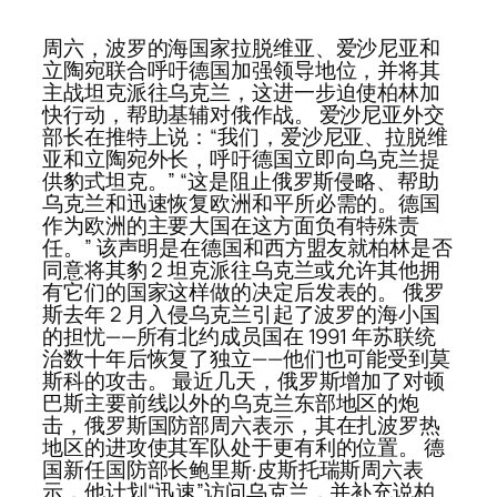
周六，波罗的海国家拉脱维亚、爱沙尼亚和
立陶宛联合呼吁德国加强领导地位，并将其
主战坦克派往乌克兰，这进一步迫使柏林加
快行动，帮助基辅对俄作战。 爱沙尼亚外交
部长在推特上说：“我们，爱沙尼亚、拉脱维
亚和立陶宛外长，呼吁德国立即向乌克兰提
供豹式坦克。” “这是阻止俄罗斯侵略、帮助
乌克兰和迅速恢复欧洲和平所必需的。德国
作为欧洲的主要大国在这方面负有特殊责
任。” 该声明是在德国和西方盟友就柏林是否
同意将其豹 2 坦克派往乌克兰或允许其他拥
有它们的国家这样做的决定后发表的。 俄罗
斯去年 2 月入侵乌克兰引起了波罗的海小国
的担忧——所有北约成员国在 1991 年苏联统
治数十年后恢复了独立——他们也可能受到莫
斯科的攻击。 最近几天，俄罗斯增加了对顿
巴斯主要前线以外的乌克兰东部地区的炮
击，俄罗斯国防部周六表示，其在扎波罗热
地区的进攻使其军队处于更有利的位置。 德
国新任国防部长鲍里斯·皮斯托瑞斯周六表
示，他计划“迅速”访问乌克兰，并补充说柏