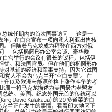
iden) 总统任期内的首次国事访问——这是一
利。去年，在白宫宣布一项向澳大利亚出售核
同。 但随着马克龙成为拜登在西方对俄
问——包括椭圆形办公室会谈、豪华晚
在白宫举行的会议有很长的议程，包括伊
担忧。和法国官员。但在他们的椭圆形办
持对基辅的经济和军事支持，因为它试图
党人不会为乌克兰开“空白支票”。 在
上升以及欧洲与能源价格上涨作斗争的考
柯比周一将马克龙描述为美国最古老盟友
国总统。 美国。纪念外国元首的传统可以
 David Kalakaua) 的 20 多道菜的白
你看看乌克兰正在发生的事情，看看印太地区正
“因此，总统认为这是开始进行国事访问的