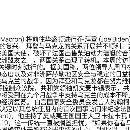
 Macron) 将前往华盛顿进行乔·拜登 (Joe B
外交盛会的复兴。 拜登与马克龙的关系开局并不顺
美国大使，破坏了法国出售柴油动力潜艇的合
欧洲盟友之一，两国关系出现了转机。本周的访
关键时刻进行的。 据美国称，两位领导人周四
的态度以及对非洲萨赫勒地区安全与稳定的日益
在乌克兰的战争，因为拜登和马克龙都在努力维
将控制众议院，共和党领袖凯文麦卡锡表示，共和
力将受到在九个月战争中支持乌克兰的成本不断
经济复苏。 白宫国家安全委员会发言人约翰
登决定以其总统任期内的首次国事访问来纪念法
Grant)，他主持了夏威夷王国国王大卫·卡拉卡瓦 (King
OVID-19，这一传统一直被搁置担忧。 “如果
国确实处于所有这些事情的中心，”柯比说。 