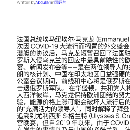
Written by
Abdullah
in
国际的
法国总统埃马纽埃尔·马克龙 (Emmanuel
次因 COVID-19 大流行而搁置的
潜艇的协议后，马克龙短暂召回了法国驻
罗斯入侵乌克兰的回应中最具前瞻性的
宴、新闻发布会等——是在两位领导人的
朗的核计划、中国在印太地区日益强硬
公室会议期间，前线和中心将是俄罗斯
击退俄罗斯军队。 在华盛顿，共和党人
大西洋彼岸，马克龙保持欧洲团结的努
验，能源价格上涨可能会破坏大流行后的
的“充满活力的领导人”，同时解释了拜
追溯到尤利西斯·S·格兰特 (Ulysses S. 
宫晚宴，但自 2019 年以来，由于 C
在发生的事情以及与中国的紧张关系，法