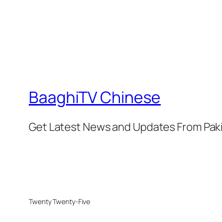
BaaghiTV Chinese
Get Latest News and Updates From Pak
Twenty Twenty-Five