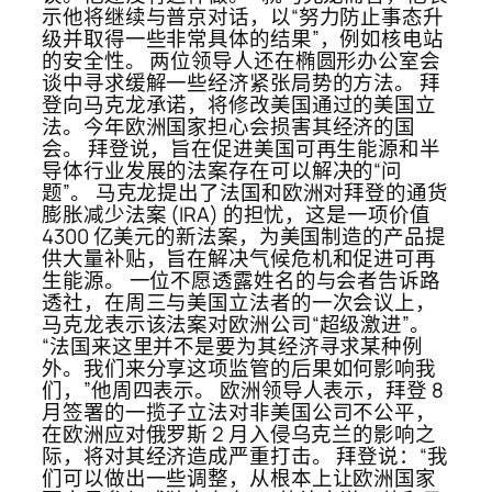
示他将继续与普京对话，以“努力防止事态升
级并取得一些非常具体的结果”，例如核电站
的安全性。 两位领导人还在椭圆形办公室会
谈中寻求缓解一些经济紧张局势的方法。 拜
登向马克龙承诺，将修改美国通过的美国立
法。今年欧洲国家担心会损害其经济的国
会。 拜登说，旨在促进美国可再生能源和半
导体行业发展的法案存在可以解决的“问
题”。 马克龙提出了法国和欧洲对拜登的通货
膨胀减少法案 (IRA) 的担忧，这是一项价值
4300 亿美元的新法案，为美国制造的产品提
供大量补贴，旨在解决气候危机和促进可再
生能源。 一位不愿透露姓名的与会者告诉路
透社，在周三与美国立法者的一次会议上，
马克龙表示该法案对欧洲公司“超级激进”。
“法国来这里并不是要为其经济寻求某种例
外。我们来分享这项监管的后果如何影响我
们，”他周四表示。 欧洲领导人表示，拜登 8
月签署的一揽子立法对非美国公司不公平，
在欧洲应对俄罗斯 2 月入侵乌克兰的影响之
际，将对其经济造成严重打击。 拜登说：“我
们可以做出一些调整，从根本上让欧洲国家