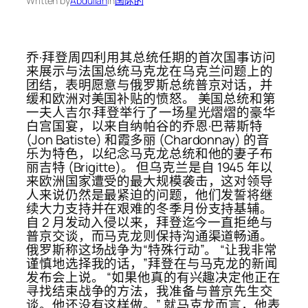
Written by
Abdullah
in
国际的
乔·拜登周四利用其总统任期的首次国事访问
来展示与法国总统马克龙在乌克兰问题上的
团结，表明愿意与俄罗斯总统普京对话，并
缓和欧洲对美国补贴的愤怒。 美国总统和第
一夫人吉尔·拜登举行了一场星光熠熠的豪华
白宫国宴，以来自纳帕谷的乔恩·巴蒂斯特
(Jon Batiste) 和霞多丽 (Chardonnay) 的音
乐为特色，以纪念马克龙总统和他的妻子布
丽吉特 (Brigitte)。 但乌克兰是自 1945 年以
来欧洲国家遭受的最大规模袭击，这对领导
人来说仍然是最紧迫的问题，他们发誓将继
续大力支持并在艰难的冬季月份支持基辅。
自 2 月发动入侵以来，拜登迄今一直拒绝与
普京交谈，而马克龙则保持沟通渠道畅通。
俄罗斯称这场战争为“特殊行动”。 “让我非常
谨慎地选择我的话，”拜登在与马克龙的新闻
发布会上说。 “如果他真的有兴趣决定他正在
寻找结束战争的方法，我准备与普京先生交
谈。他还没有这样做。” 就马克龙而言，他表