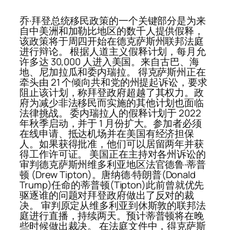
乔·拜登总统移民政策的一个关键部分是为来
自中美洲和加勒比地区的数千人提供假释，
该政策将于周四开始在德克萨斯州联邦法庭
进行辩论。 根据人道主义假释计划，每月允
许多达 30,000 人进入美国。来自古巴、海
地、尼加拉瓜和委内瑞拉。 得克萨斯州正在
牵头由 21 个倾向共和党的州提起诉讼，要求
阻止该计划，称拜登政府超越了其权力。政
府为减少非法移民而实施的其他计划也面临
法律挑战。 委内瑞拉人的假释计划于 2022
年秋季启动，并于 1 月份扩大。参加者必须
在线申请、抵达机场并在美国有经济担保
人。如果获得批准，他们可以居留两年并获
得工作许可证。 美国正在主持对各州诉讼的
审判德克萨斯州维多利亚地区法官德鲁·蒂普
顿 (Drew Tipton)。唐纳德·特朗普(Donald
Trump)任命的蒂普顿(Tipton)此前曾就优先
驱逐谁的问题对拜登政府做出了反对的裁
决。 审判原定从维多利亚到休斯敦的联邦法
庭进行直播，持续两天。预计蒂普顿将在晚
些时候做出裁决。 在法庭文件中，得克萨斯