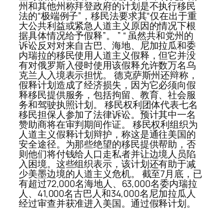
州和其他州称拜登政府的计划是不执行移民
法的“极端例子”，移民法要求其“仅在出于重
大公共利益或紧急人道主义原因的情况下根
据具体情况给予假释”。 ” “ 虽然共和党州的
诉讼反对对来自古巴、海地、尼加拉瓜和委
内瑞拉的移民使用人道主义假释，但它并没
有对俄罗斯入侵时使用该假释允许数万名乌
克兰人入境表示担忧。 德克萨斯州还辩称，
假释计划造成了经济损失，因为它必须向假
释移民提供服务，包括拘留、教育、社会服
务和驾驶执照计划。 移民权利团体代表七名
移民担保人参加了法律诉讼。预计其中一名
赞助商将在审判期间作证。 移民权利组织为
人道主义假释计划辩护，称这是通往美国的
安全途径。为那些绝望的移民提供帮助，否
则他们将付钱给人口走私者并让边境人员陷
入困境。这些组织表示，该计划还有助于减
少美墨边境的人道主义危机。 截至7月底，已
有超过72,000名海地人、63,000名委内瑞拉
人、41,000名古巴人和34,000名尼加拉瓜人
经过审查并获准进入美国。通过假释计划。