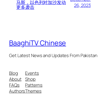
马斯，以色列对加沙发动
26, 2023
更多袭击
BaaghiTV Chinese
Get Latest News and Updates From Pakistan
Blog
Events
About
Shop
FAQs
Patterns
Authors
Themes