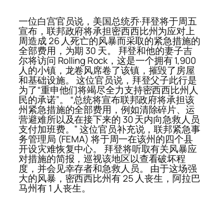
一位白宫官员说，美国总统乔·拜登将于周五
宣布，联邦政府将承担密西西比州为应对上
周造成 26 人死亡的风暴而采取的紧急措施的
全部费用，为期 30 天。 拜登和他的妻子吉
尔将访问 Rolling Rock，这是一个拥有 1,900
人的小镇，龙卷风席卷了该镇，摧毁了房屋
和基础设施。 这位官员说，拜登父子此行是
为了“重申他们将竭尽全力支持密西西比州人
民的承诺”。 “总统将宣布联邦政府将承担该
州紧急措施的全部费用，例如清除碎片、运
营避难所以及在接下来的 30 天内向急救人员
支付加班费。” 这位官员补充说，联邦紧急事
务管理局 (FEMA) 将于周一在该州的四个县
开设灾难恢复中心。 拜登将听取有关风暴应
对措施的简报，巡视该地区以查看破坏程
度，并会见幸存者和急救人员。 由于这场强
大的风暴，密西西比州有 25 人丧生，阿拉巴
马州有 1 人丧生。