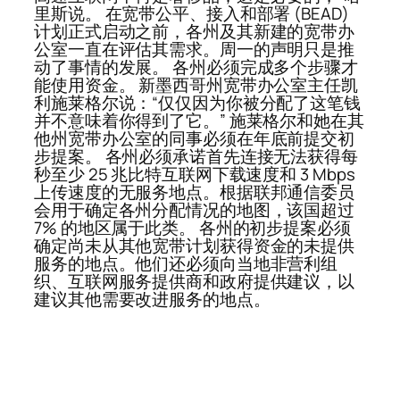
里斯说。 在宽带公平、接入和部署 (BEAD)
计划正式启动之前，各州及其新建的宽带办
公室一直在评估其需求。周一的声明只是推
动了事情的发展。 各州必须完成多个步骤才
能使用资金。 新墨西哥州宽带办公室主任凯
利施莱格尔说：“仅仅因为你被分配了这笔钱
并不意味着你得到了它。” 施莱格尔和她在其
他州宽带办公室的同事必须在年底前提交初
步提案。 各州必须承诺首先连接无法获得每
秒至少 25 兆比特互联网下载速度和 3 Mbps
上传速度的无服务地点。根据联邦通信委员
会用于确定各州分配情况的地图，该国超过
7% 的地区属于此类。 各州的初步提案必须
确定尚未从其他宽带计划获得资金的未提供
服务的地点。他们还必须向当地非营利组
织、互联网服务提供商和政府提供建议，以
建议其他需要改进服务的地点。