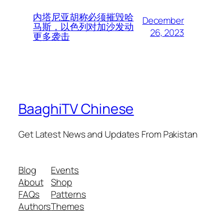
内塔尼亚胡称必须摧毁哈
December
马斯，以色列对加沙发动
26, 2023
更多袭击
BaaghiTV Chinese
Get Latest News and Updates From Pakistan
Blog
Events
About
Shop
FAQs
Patterns
Authors
Themes