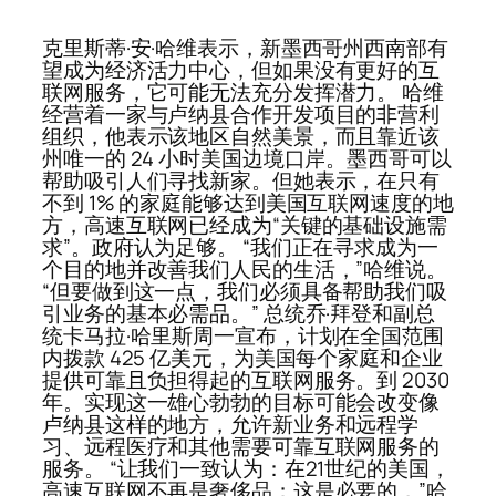
克里斯蒂·安·哈维表示，新墨西哥州西南部有
望成为经济活力中心，但如果没有更好的互
联网服务，它可能无法充分发挥潜力。 哈维
经营着一家与卢纳县合作开发项目的非营利
组织，他表示该地区自然美景，而且靠近该
州唯一的 24 小时美国边境口岸。墨西哥可以
帮助吸引人们寻找新家。但她表示，在只有
不到 1% 的家庭能够达到美国互联网速度的地
方，高速互联网已经成为“关键的基础设施需
求”。政府认为足够。 “我们正在寻求成为一
个目的地并改善我们人民的生活，”哈维说。
“但要做到这一点，我们必须具备帮助我们吸
引业务的基本必需品。” 总统乔·拜登和副总
统卡马拉·哈里斯周一宣布，计划在全国范围
内拨款 425 亿美元，为美国每个家庭和企业
提供可靠且负担得起的互联网服务。到 2030
年。实现这一雄心勃勃的目标可能会改变像
卢纳县这样的地方，允许新业务和远程学
习、远程医疗和其他需要可靠互联网服务的
服务。 “让我们一致认为：在21世纪的美国，
高速互联网不再是奢侈品；这是必要的，”哈