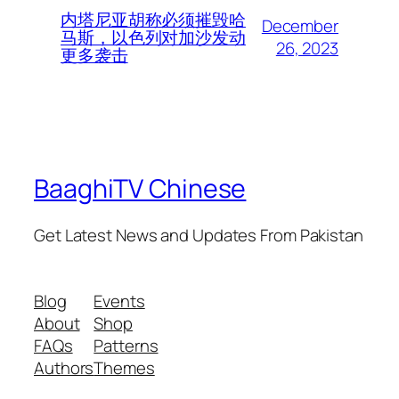
内塔尼亚胡称必须摧毁哈
December
马斯，以色列对加沙发动
26, 2023
更多袭击
BaaghiTV Chinese
Get Latest News and Updates From Pakistan
Blog
Events
About
Shop
FAQs
Patterns
Authors
Themes