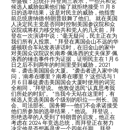
华盛顿：总统乔·拜登周三表示，一些共和党
候选人威胁如果他们输了就拒绝接受 11 月 8
日的选举结果，这是对民主的威胁，他指责
前总统唐纳德·特朗普鼓舞了他们。 就在美国
人决定民主党是否同时控制美国参议院和众
议院或将权力移交给共和党人的几天前，拜
登在一次演讲中说：“毫无疑问，民主正在为
我们所有人投票。” 拜登在离国会山不远的华
盛顿联合车站发表讲话时，在旧金山的家中
对美国众议院议长南希·佩洛西的丈夫保罗·佩
洛西的锤击事件作为证据，证明民主在 1 月 6
日之后不到两年的时间里受到威胁，2021
年，袭击美国国会大厦。 “袭击者进入家中询
问，’南希在哪里？南希在哪里？’这些话与 1
月 6 日暴徒袭击美国国会大厦时使用的词完
全相同，”拜登说。 他敦促选民“认真思考我
们所处的时刻”。 “当我今天站在这里时，有
候选人竞选美国各个级别的职位——州长、国
会、司法部长、国务卿——他们不会承诺接受
他们所参加的选举结果，“ 他说。 拜登说，
拒绝选举的人受到了特朗普的启发，他正在
考虑在 2024 年竞选总统，而拜登正在努力
决定他是否想再寻求一个四年任期。 拜登