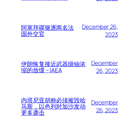
December 26,
阿塞拜疆驱逐两名法
国外交官
2023
December
伊朗恢复接近武器级铀浓
缩的放缓 – IAEA
26, 2023
内塔尼亚胡称必须摧毁哈
December
马斯，以色列对加沙发动
26, 2023
更多袭击