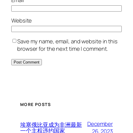
Email
*
Website
Save my name, email, and website in this
browser for the next time I comment.
MORE POSTS
December
埃塞俄比亚成为非洲最新
一个主权违约国家
26, 2023