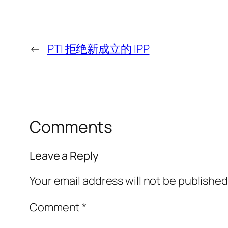
←
PTI 拒绝新成立的 IPP
Comments
Leave a Reply
Your email address will not be published
Comment
*