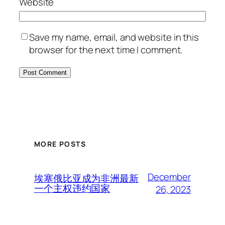
Website
Save my name, email, and website in this
browser for the next time I comment.
MORE POSTS
December
埃塞俄比亚成为非洲最新
一个主权违约国家
26, 2023