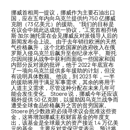
挪威首相周一提议，挪威作为主要石油出口
国，应在五年内向乌克兰提供约 750 亿挪威
克朗（73 亿美元）的援助。 “我们的目标是
在议会中就此达成统一协议，”工党首相乔纳
斯·加尔·施托雷在会见挪威反对派领导人后的
新闻发布会上说。 由于去年销往欧洲的天然
气价格飙升，这个北欧国家的政府收入在俄
罗斯入侵乌克兰后飙升至创纪录水平。 斯托
尔因间接从战争中获利而面临一些国家和国
内部分反对派的批评，他于 2022 年底宣布
了一项向乌克兰提供多年援助的计划，但没
有说明具体数额。 他说，到 2023 年，一半
的援助将用于满足军事需求，其余的将用于
人道主义需求，尽管这种分配在未来几年可
能会发生变化。 Stoere 说，挪威今年还应该
额外提供 50 亿克朗，以援助因乌克兰战争而
遭受全球食品价格飙升之苦的贫穷国家。
Stoere 的少数政府必须寻求议会批准这些资
金，这将增加挪威主权财富基金的年度支
出，该基金是全球最大的资产接近 1.4 万亿美
元的基金。 主要反对党保守党表示，预计将