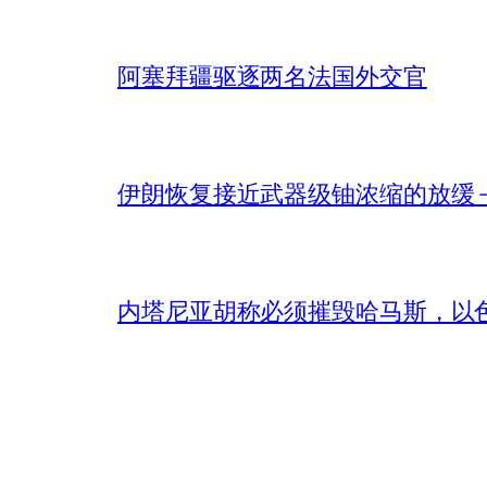
阿塞拜疆驱逐两名法国外交官
伊朗恢复接近武器级铀浓缩的放缓 – 
内塔尼亚胡称必须摧毁哈马斯，以