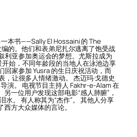
lly El Hossaini 的 The
的真实故事改编的。他们和表弟尼扎尔逃离了饱受战
叙利亚参加奥运会的梦想。尤斯拉成为
场景开始，不同年龄段的当地人在泳池边享
参加 Yusra 的生日庆祝活动，而
表，让很多人情绪激动。 杰迈玛·戈德史
演。 电视节目主持人 Fakhr-e-Alam 在
 另一位用户发现这部电影“感人肺腑”，
水。 有人称其为“杰作”。 其他人分享
战了西方大众媒体的言论。