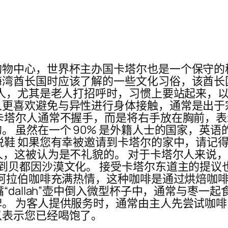
购物中心，世界杯主办国卡塔尔也是一个保守的
海湾酋长国时应该了解的一些文化习俗，该酋长
他人，尤其是老人打招呼时，习惯上要站起来，
更喜欢避免与异性进行身体接触，通常是出于
卡塔尔人通常不握手，而是将右手放在胸前，表
。 虽然在一个 90% 是外籍人士的国家，英
脱鞋 如果您有幸被邀请到卡塔尔的家中，请记
人，这被认为是不礼貌的。 对于卡塔尔人来说
到贝都因沙漠文化。 接受卡塔尔东道主的提议
对阿拉伯咖啡充满热情，这种咖啡是通过烘焙咖
allah”壶中倒入微型杯子中，通常与枣一起食用
。 为客人提供服务时，通常由主人先尝试咖啡
以表示您已经喝饱了。