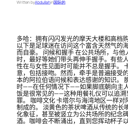
Written by
Abdullah
in
国际的
多哈：拥有闪闪发光的摩天大楼和高档
以下是足球迷在访问这个富含天然气的
而自豪。 问候和握手 在公共场所，与
时，最好等她们带头再伸手握手。有些人
性在与女性见面时可能并不总是握手。 
意，包括接吻。然而，牵手是普遍接受的
本的阿拉伯语问候和表达感谢的知识。 
时——在任何情况下——如果脚底朝向主
饭是很常见的——这种用餐礼仪可以追溯
罪。 咖啡文化 卡塔尔与海湾地区一样
制成的。 淡黄色的茶状啤酒从传统的长嘴“d
化象征，甚至被竖立为公共场所的纪念碑
酒。咖啡会不断涌出，直到您挥动杯子