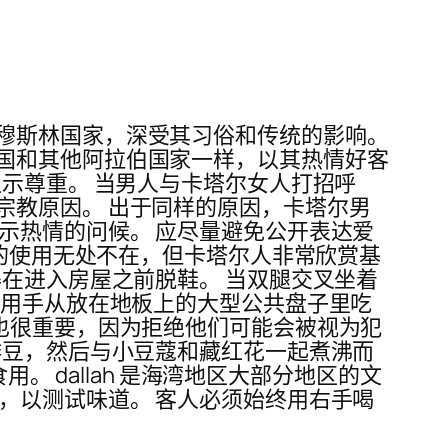
穆斯林国家，深受其习俗和传统的影响。
国和其他阿拉伯国家一样，以其热情好客
以示尊重。 当男人与卡塔尔女人打招呼
宗教原因。 出于同样的原因，卡塔尔男
示热情的问候。 应尽量避免公开表达爱
语的使用无处不在，但卡塔尔人非常欣赏基
得在进入房屋之前脱鞋。 当双腿交叉坐着
，用手从放在地板上的大型公共盘子里吃
也很重要，因为拒绝他们可能会被视为犯
啡豆，然后与小豆蔻和藏红花一起煮沸而
。 dallah 是海湾地区大部分地区的文
，以测试味道。 客人必须始终用右手喝