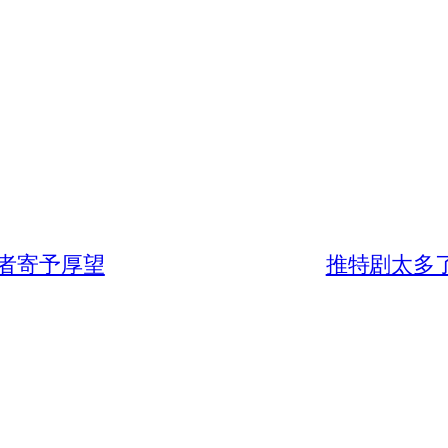
者寄予厚望
推特剧太多了