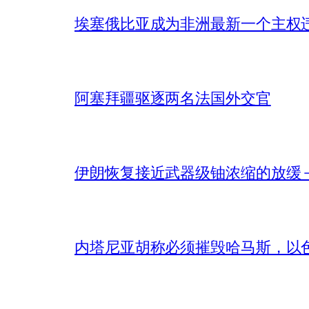
埃塞俄比亚成为非洲最新一个主权
阿塞拜疆驱逐两名法国外交官
伊朗恢复接近武器级铀浓缩的放缓 – 
内塔尼亚胡称必须摧毁哈马斯，以