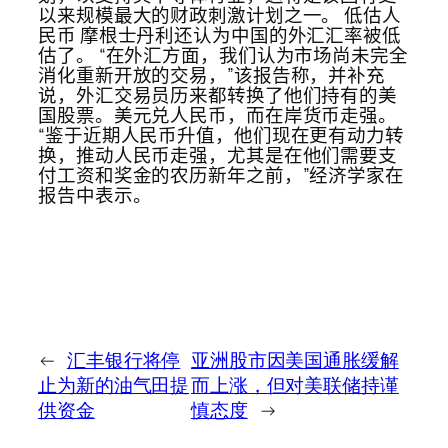
以来规模最大的财政刺激计划之一。 低估人
民币 摩根士丹利还认为中国的外汇汇率被低
估了。 “在外汇方面，我们认为市场尚未完全
消化重新开放的交易，”该报告称，并补充
说，外汇交易员历来都转换了他们持有的美
国股票。美元兑人民币，而在岸货币走强。
“鉴于近期人民币升值，他们现在更有动力转
换，推动人民币走强，尤其是在他们需要支
付工资和奖金的农历新年之前，”经济学家在
报告中表示。
←
汇丰银行将停
亚洲股市因美国通胀缓解
止为新的油气田提
而上涨，但对美联储持谨
供资金
慎态度
→