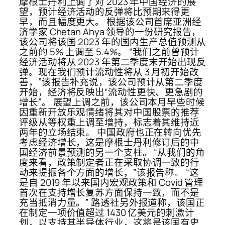
摩根士丹利上调了对 2023 年中国经济的展
望，预计经济活动的反弹将比预期来得更
早，而且幅度更大。 根据该公司首席亚洲经
济学家 Chetan Ahya 领导的一份研究报告，
该公司将该国 2023 年的国内生产总值预测从
之前的 5% 上调至 5.4%。 “我们之前曾预计
经济活动将从 2023 年第二季度末开始出现反
弹。现在我们预计流动性将从 3 月初开始改
善，”该报告补充说，该公司预计从第二季度
开始，经济将反映出“流动性更快、更急剧的
增长”。 展望上调之前，该公司本月早些时候
因重新开放乐观情绪将其对中国股票的推荐
评级从等权重上调至增持，标志着其维持近
两年的立场结束。 中国政府也正在转向优先
考虑经济增长，这是摩根士丹利修订后的中
国经济前景预测的另一个支柱。 “从我们的角
度来看，政策制定者正在采取协调一致的行
动来提振各个方面的增长，”该报告称。 “这
是自 2019 年以来国内宏观政策和 Covid 管理
首次在支持增长复苏方面保持一致，而不是
充当抵消力量。” 路透社另外报道称，该国正
在制定一项价值超过 1430 亿美元的刺激计
划，以支持其半导体行业，这将是该国有史