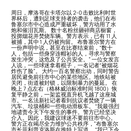
周日，摩洛哥在卡塔尔以 2-0 击败比利时世
界杯后，遭到足球支持者的袭击，他们在布
鲁塞尔市中心造成严重破坏，警方动用了水
炮和催泪瓦斯。 数十名粉丝砸碎商店橱窗，
投掷烟花并焚烧车辆。警方表示，已有 11 人
被捕，其中 1 人仍被拘留。 布鲁塞尔警方在
一份声明中说，甚至在比赛结束前，“数十
人，包括一些身穿连帽衫的人，寻求与警察
发生冲突，这危及了公共安全。” 一位女发言
人说，一些球迷拿着棍子，一名记者“被烟花
炸伤了脸”。 大约一百名警察出动，同时警告
居民避免前往市中心的某些地区。地铁站被
关闭，街道被封锁，以限制暴力的蔓延。 在
晚上 7 点左右（格林威治标准时间 1800）恢
复平静之前，一架监视直升机飞越了这座城
市。一名法新社记者看到抗议者焚烧了一辆
汽车、垃圾桶和一些电动滑板车。 “我最强烈
地谴责今天下午发生的事件。警方已经坚决
介入。因此，我建议球迷不要前往市中心。
警方正在竭尽全力维护公共秩序，”布鲁塞尔
市长菲利普克洛斯在推特上写道。 “我已下令