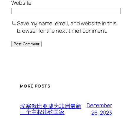
Website
Save my name, email, and website in this
browser for the next time I comment.
MORE POSTS
December
埃塞俄比亚成为非洲最新
一个主权违约国家
26, 2023