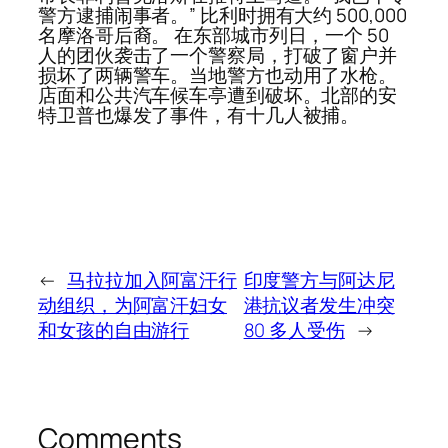
警方逮捕闹事者。” 比利时拥有大约 500,000
名摩洛哥后裔。 在东部城市列日，一个 50
人的团伙袭击了一个警察局，打破了窗户并
损坏了两辆警车。当地警方也动用了水枪。
店面和公共汽车候车亭遭到破坏。北部的安
特卫普也爆发了事件，有十几人被捕。
←
马拉拉加入阿富汗行
印度警方与阿达尼
动组织，为阿富汗妇女
港抗议者发生冲突
和女孩的自由游行
80 多人受伤
→
Comments