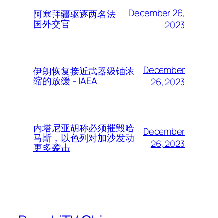
December 26,
阿塞拜疆驱逐两名法
国外交官
2023
December
伊朗恢复接近武器级铀浓
缩的放缓 – IAEA
26, 2023
内塔尼亚胡称必须摧毁哈
December
马斯，以色列对加沙发动
26, 2023
更多袭击