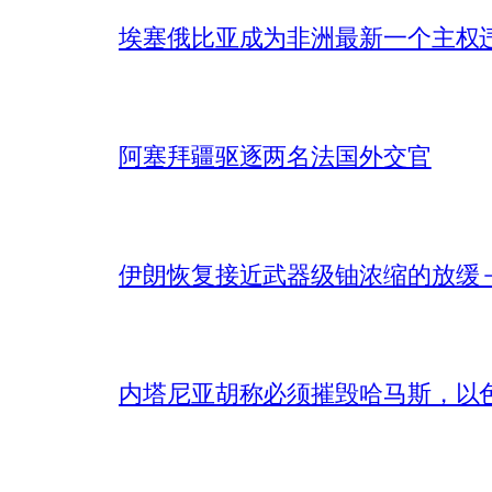
埃塞俄比亚成为非洲最新一个主权
阿塞拜疆驱逐两名法国外交官
伊朗恢复接近武器级铀浓缩的放缓 – 
内塔尼亚胡称必须摧毁哈马斯，以