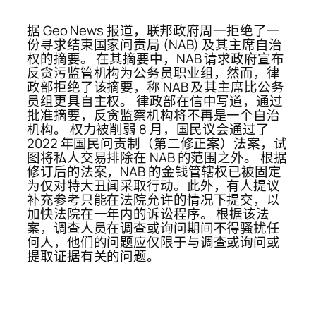
据 Geo News 报道，联邦政府周一拒绝了一
份寻求结束国家问责局 (NAB) 及其主席自治
权的摘要。 在其摘要中，NAB 请求政府宣布
反贪污监管机构为公务员职业组，然而，律
政部拒绝了该摘要，称 NAB 及其主席比公务
员组更具自主权。 律政部在信中写道，通过
批准摘要，反贪监察机构将不再是一个自治
机构。 权力被削弱 8 月，国民议会通过了
2022 年国民问责制（第二修正案）法案，试
图将私人交易排除在 NAB 的范围之外。 根据
修订后的法案，NAB 的金钱管辖权已被固定
为仅对特大丑闻采取行动。此外，有人提议
补充参考只能在法院允许的情况下提交，以
加快法院在一年内的诉讼程序。 根据该法
案，调查人员在调查或询问期间不得骚扰任
何人，他们的问题应仅限于与调查或询问或
提取证据有关的问题。