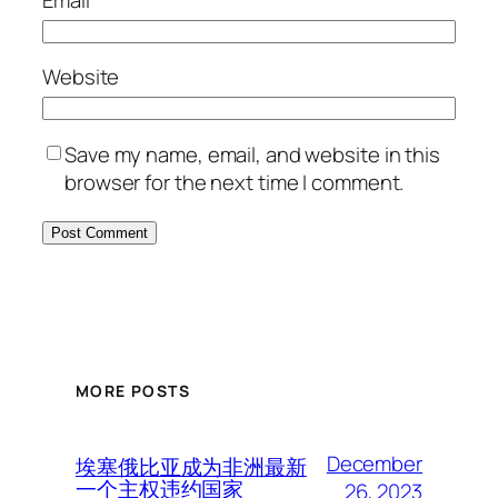
Email
*
Website
Save my name, email, and website in this
browser for the next time I comment.
MORE POSTS
December
埃塞俄比亚成为非洲最新
一个主权违约国家
26, 2023