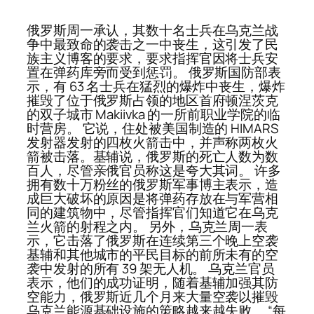
俄罗斯周一承认，其数十名士兵在乌克兰战
争中最致命的袭击之一中丧生，这引发了民
族主义博客的要求，要求指挥官因将士兵安
置在弹药库旁而受到惩罚。 俄罗斯国防部表
示，有 63 名士兵在猛烈的爆炸中丧生，爆炸
摧毁了位于俄罗斯占领的地区首府顿涅茨克
的双子城市 Makiivka 的一所前职业学院的临
时营房。 它说，住处被美国制造的 HIMARS
发射器发射的四枚火箭击中，并声称两枚火
箭被击落。基辅说，俄罗斯的死亡人数为数
百人，尽管亲俄官员称这是夸大其词。 许多
拥有数十万粉丝的俄罗斯军事博主表示，造
成巨大破坏的原因是将弹药存放在与军营相
同的建筑物中，尽管指挥官们知道它在乌克
兰火箭的射程之内。 另外，乌克兰周一表
示，它击落了俄罗斯在连续第三个晚上空袭
基辅和其他城市的平民目标的前所未有的空
袭中发射的所有 39 架无人机。 乌克兰官员
表示，他们的成功证明，随着基辅加强其防
空能力，俄罗斯近几个月来大量空袭以摧毁
乌克兰能源基础设施的策略越来越失败。 “每