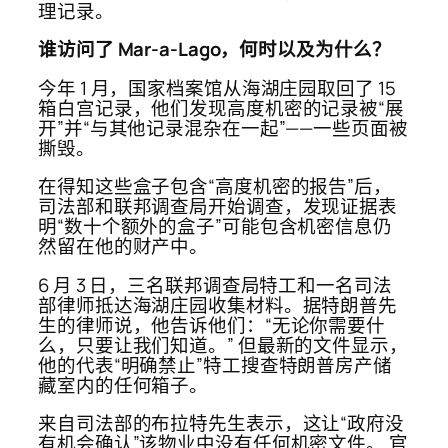
理记录。
谁访问了 Mar-a-Lago，何时以及为什么？
今年 1 月，国家档案馆从海湖庄园取回了 15
箱白宫记录，他们发现高度机密的记录被“展
开”并“与其他记录混杂在一起”——一些页面被
撕毁。
在得知这些盒子包含“高度机密的报告”后，
司法部和联邦调查局开始调查，发现证据表
明“数十个额外的盒子”可能包含机密信息仍
然留在他的财产中。
6 月 3 日，三名联邦调查局特工和一名司法
部律师抵达海湖庄园收集材料。据特朗普先
生的律师说，他告诉他们：“无论你需要什
么，只要让我们知道。” 但最新的文件显示，
他的代表“明确禁止”特工搜查特朗普房产储
藏室内的任何箱子。
来自司法部的布拉特先生表示，这让“政府没
有机会确认”该物业中没有任何机密文件。 官