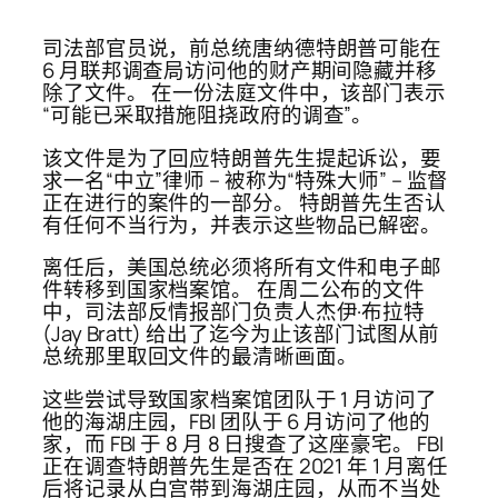
司法部官员说，前总统唐纳德特朗普可能在
6 月联邦调查局访问他的财产期间隐藏并移
除了文件。 在一份法庭文件中，该部门表示
“可能已采取措施阻挠政府的调查”。
该文件是为了回应特朗普先生提起诉讼，要
求一名“中立”律师 – 被称为“特殊大师” – 监督
正在进行的案件的一部分。 特朗普先生否认
有任何不当行为，并表示这些物品已解密。
离任后，美国总统必须将所有文件和电子邮
件转移到国家档案馆。 在周二公布的文件
中，司法部反情报部门负责人杰伊·布拉特
(Jay Bratt) 给出了迄今为止该部门试图从前
总统那里取回文件的最清晰画面。
这些尝试导致国家档案馆团队于 1 月访问了
他的海湖庄园，FBI 团队于 6 月访问了他的
家，而 FBI 于 8 月 8 日搜查了这座豪宅。 FBI
正在调查特朗普先生是否在 2021 年 1 月离任
后将记录从白宫带到海湖庄园，从而不当处