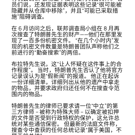
员们说，还发现证据表明这些记录“很可能被
隐藏并从仓库中移除”，并且“可能已采取措
施”阻碍调查。
在 6 月访问之后，联邦调查局小组在 8 月再
次搜查了特朗普先生的财产——他们在那里发
现了一百多份机密文件。 “在几个小时内”发
现的机密文件数量是特朗普团队声称他们之
前进行的“勤奋搜索”的两倍。
布拉特先生说，这“让人怀疑在这件事上的合
作程度”。 当时，特朗普先生否认了他将官方
记录误认为是“假新闻”的报道。 他正在起诉
一份详细清单，详细列出从他的遗产中拿走
的物品，并要求政府归还任何不在搜查令范
围内的物品。
特朗普先生的律师已要求请一位“中立”的第
三方律师 – 被称为特殊大师 – 以确定被扣押
的文件是否受到行政特权的保护，这允许总
统对某些通信保密。 但最新的法庭文件称，
搜查令中查获的任何总统记录“属于美国，不