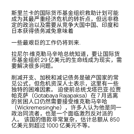
斯里兰卡的国际货币基金组织救助计划可能
成为其最严重经济危机的转折点，但远非稳
定的政治以及需要从竞争大国中国、印度和
日本获得债务减免意味着
一些最艰巨的工作仍将到来.
拉尼尔·维克勒马辛哈总统知道，要让国际货
币基金组织 29 亿美元的生命线成为现实，需
要解决很多问题。
削减开支、加税和减记债务是破产国家的常
见公式，但危机资深人士表示，这里有一些
独特的困难因素。 迫使前总统戈塔巴亚·拉贾
帕克萨（Gotabaya Rajapaksa）在 7 月逃离
的贫困人口仍然需要接受维克勒马辛哈
（Wickremesinghe），许多人认为他是同一
政治同流者，也是一个面临激烈反对派的
人。 该国的借款非常复杂，估计总额从 850
亿美元到超过 1000 亿美元不等。