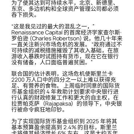
为了使其达到可持续水平，北京、新德里、
东京、多边机构和全球资产管理公司都必须
吞下损失。
“这是我见过的最大的混乱之一，”
Renaissance Capital 的首席经济学家查尔斯·
罗伯逊 (Charles Robertson) 说，他几十年来
一直关注新兴市场危机的发展。 “政府通过不
可持续的减税措施摧毁了其收入基础，在旅
游收入暴跌时试图持有货币，现在它在银行
没有储备，人口面临普遍贫困。”
联合国的估计表明，这场危机使斯里兰卡
2200 万人口中的四分之一以上难以获得充
足、有营养的食物。 上周临时同意的国际货
币基金组织的 4 年救助计划要求中央银行进
行认真的财政修复工作和更大的自主权，在
拉贾帕克萨（Rajapaksa）的领导下，中央银
行被命令疯狂地印钞。
为了实现国际货币基金组织到 2025 年将其
基本预算盈余提高到 2.4% 的目标，斯里兰
卡将使其经济增长 6% 左右，这是大约五年