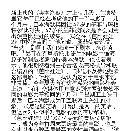
新上映的《奥本海默》才上映几天，主演希
里安·墨菲已经在考虑他的下一部电影了。 几
个月来，巴本海默模因让 47 岁的墨菲与玛格
特·罗比对决，47 岁的墨菲被问及是否会同意
出演芭比娃娃的续集。 “我会在《芭比娃娃
2》中扮演肯吗？”他问道。墨菲笑着说道。
“当然，是啊！我们来读一下剧本，来谈谈
吧。” 墨菲在克里斯托弗·诺兰的电影中饰演
原子弹制造者罗伯特·奥本海默，他接着表
示，他很期待看到由格蕾塔·葛韦格执导和联
合编剧的《芭比娃娃》。 “我迫不及待地想看
这部电影，”他说。 “我认为这对于电影来说
非常棒。今年夏天所有这些精彩的电影都会
上演。” 在社交媒体用户意识到这两部截然不
同的电影共享相同的 7 月 21 日星期五上映日
期后，巴本海默成为了互联网上关注的对
象。 虽然这些笑话一开始只是网上的笑话，
但这次对话似乎对电影的票房有所帮助。
《芭比娃娃》以 1.62 亿美元的票房位居第
一，成为今年首周末票房最高的电影，也是
有史以来首映票房最高的女性导演电影。 “这