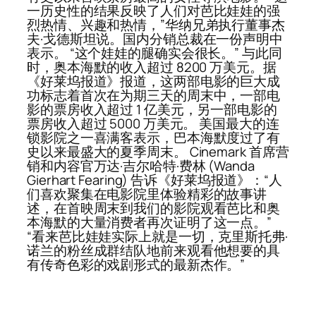
一历史性的结果反映了人们对芭比娃娃的强
烈热情、兴趣和热情，”华纳兄弟执行董事杰
夫·戈德斯坦说。国内分销总裁在一份声明中
表示。 “这个娃娃的腿确实会很长。” 与此同
时，奥本海默的收入超过 8200 万美元。据
《好莱坞报道》报道，这两部电影的巨大成
功标志着首次在为期三天的周末中，一部电
影的票房收入超过 1 亿美元，另一部电影的
票房收入超过 5000 万美元。 美国最大的连
锁影院之一喜满客表示，巴本海默度过了有
史以来最盛大的夏季周末。 Cinemark 首席营
销和内容官万达·吉尔哈特·费林 (Wanda
Gierhart Fearing) 告诉《好莱坞报道》：“人
们喜欢聚集在电影院里体验精彩的故事讲
述，在首映周末到我们的影院观看芭比和奥
本海默的大量消费者再次证明了这一点。”
“看来芭比娃娃实际上就是一切，克里斯托弗·
诺兰的粉丝成群结队地前来观看他想要的具
有传奇色彩的戏剧形式的最新杰作。”