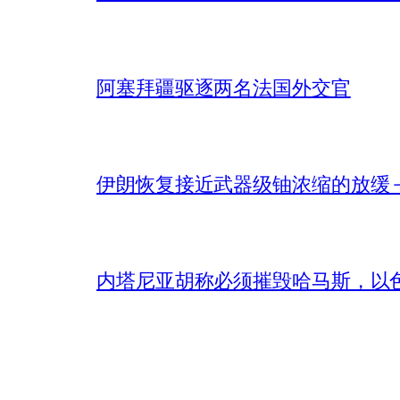
阿塞拜疆驱逐两名法国外交官
伊朗恢复接近武器级铀浓缩的放缓 – 
内塔尼亚胡称必须摧毁哈马斯，以