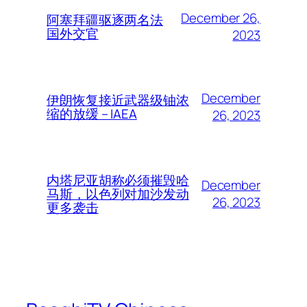
December 26,
阿塞拜疆驱逐两名法
国外交官
2023
December
伊朗恢复接近武器级铀浓
缩的放缓 – IAEA
26, 2023
内塔尼亚胡称必须摧毁哈
December
马斯，以色列对加沙发动
26, 2023
更多袭击