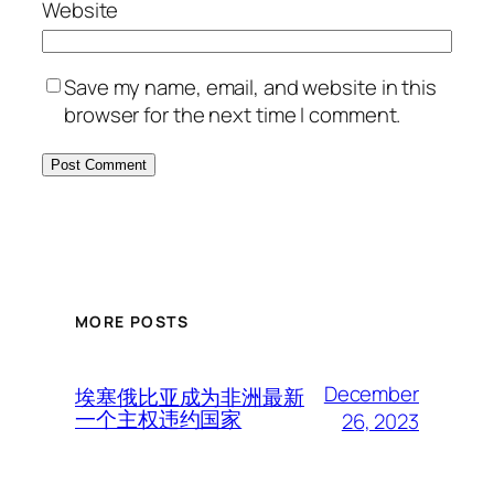
Website
Save my name, email, and website in this
browser for the next time I comment.
MORE POSTS
December
埃塞俄比亚成为非洲最新
一个主权违约国家
26, 2023