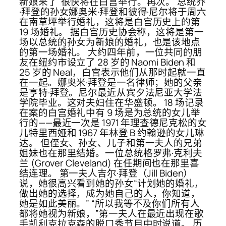
新娘来了”很快将在白宫举行。再次。 总统乔
·拜登的孙女娜奥米·拜登和彼得·尼尔将于周六
在南草坪举行婚礼，这将是白宫历史上的第
19 场婚礼。 据白宫历史协会称，这将是第一
场以总统的孙女为新娘的婚礼，也是该地点
的第一场婚礼。 大约四年前，一位共同的朋
友在纽约市设立了 28 岁的 Naomi Biden 和
25 岁的 Neal，白宫表示他们从那时起就一直
在一起。娜奥米·拜登是一名律师；她的父亲
是亨特·拜登。尼尔最近从宾夕法尼亚大学法
学院毕业。这对夫妇住在华盛顿。 18 场记录
在案的白宫婚礼中有 9 场是为总统的女儿举
行的——最近一次是 1971 年理查德尼克松的女
儿特里西娅和 1967 年林登 B 约翰逊的女儿琳
达。 但侄女、孙女、儿子和第一夫人的兄弟
姐妹也在那里结婚。一位总统格罗弗·克利夫
兰 (Grover Cleveland) 在任期间也在那里喜
结连理。 第一夫人吉尔·拜登（Jill Biden）
说，她很高兴看到她的孙女“计划她的婚礼，
做出她的选择，成为她自己的人，你知道，
她是如此美丽。” “所以我等不及你们所有人
都将她视为新娘，”第一夫人在最近出现在歌
手凯利克拉克森的脱口秀节目中时说道。 历