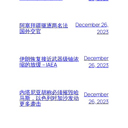
December 26,
阿塞拜疆驱逐两名法
国外交官
2023
December
伊朗恢复接近武器级铀浓
缩的放缓 – IAEA
26, 2023
内塔尼亚胡称必须摧毁哈
December
马斯，以色列对加沙发动
26, 2023
更多袭击