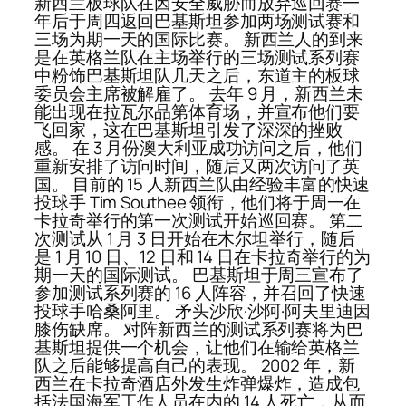
新西兰板球队在因安全威胁而放弃巡回赛一
年后于周四返回巴基斯坦参加两场测试赛和
三场为期一天的国际比赛。 新西兰人的到来
是在英格兰队在主场举行的三场测试系列赛
中粉饰巴基斯坦队几天之后，东道主的板球
委员会主席被解雇了。 去年 9 月，新西兰未
能出现在拉瓦尔品第体育场，并宣布他们要
飞回家，这在巴基斯坦引发了深深的挫败
感。 在 3 月份澳大利亚成功访问之后，他们
重新安排了访问时间，随后又两次访问了英
国。 目前的 15 人新西兰队由经验丰富的快速
投球手 Tim Southee 领衔，他们将于周一在
卡拉奇举行的第一次测试开始巡回赛。 第二
次测试从 1 月 3 日开始在木尔坦举行，随后
是 1 月 10 日、12 日和 14 日在卡拉奇举行的为
期一天的国际测试。 巴基斯坦于周三宣布了
参加测试系列赛的 16 人阵容，并召回了快速
投球手哈桑阿里。 矛头沙欣·沙阿·阿夫里迪因
膝伤缺席。 对阵新西兰的测试系列赛将为巴
基斯坦提供一个机会，让他们在输给英格兰
队之后能够提高自己的表现。 2002 年，新
西兰在卡拉奇酒店外发生炸弹爆炸，造成包
括法国海军工作人员在内的 14 人死亡，从而