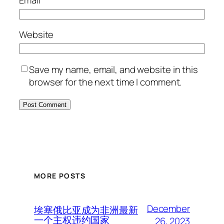
Email
*
Website
Save my name, email, and website in this
browser for the next time I comment.
MORE POSTS
December
埃塞俄比亚成为非洲最新
一个主权违约国家
26, 2023