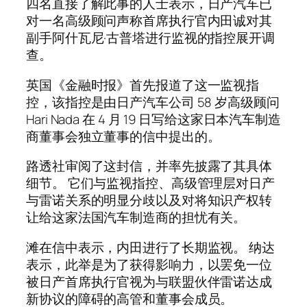
四名直接了解此事的人士表示，日产汽车已
对一名高级顾问声称首席执行官内田诚对其
副手阿什瓦尼·古普塔进行监视的指控展开调
查。
英国《金融时报》首先报道了这一监视指
控，该指控是由日产汽车公司 58 岁高级顾问
Hari Nada 在 4 月 19 日写给这家日本汽车制造
商董事会独立董事的信中提出的。
路透社审阅了这封信，并率先披露了其具体
细节。 它们与监视指控、高级管理层对日产
与雷诺关系的明显分歧以及对将知识产权转
让给这家法国汽车制造商的担忧有关。
滩在信中表示，内田进行了长期监视。 纳达
表示，此举是为了获得影响力，以罢免一位
被日产首席执行官视为与联盟伙伴雷诺达成
新协议的障碍的高管和董事会成员。