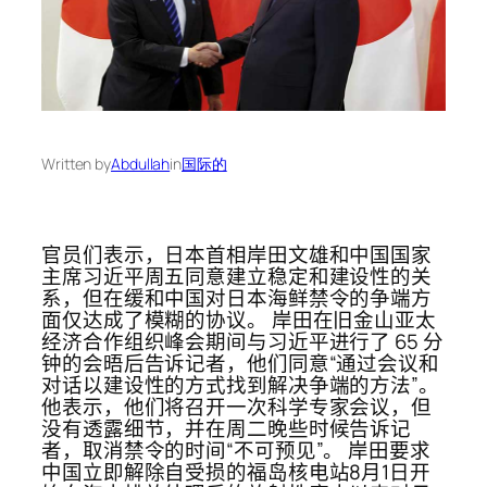
Written by
Abdullah
in
国际的
官员们表示，日本首相岸田文雄和中国国家
主席习近平周五同意建立稳定和建设性的关
系，但在缓和中国对日本海鲜禁令的争端方
面仅达成了模糊的协议。 岸田在旧金山亚太
经济合作组织峰会期间与习近平进行了 65 分
钟的会晤后告诉记者，他们同意“通过会议和
对话以建设性的方式找到解决争端的方法”。
他表示，他们将召开一次科学专家会议，但
没有透露细节，并在周二晚些时候告诉记
者，取消禁令的时间“不可预见”。 岸田要求
中国立即解除自受损的福岛核电站8月1日开