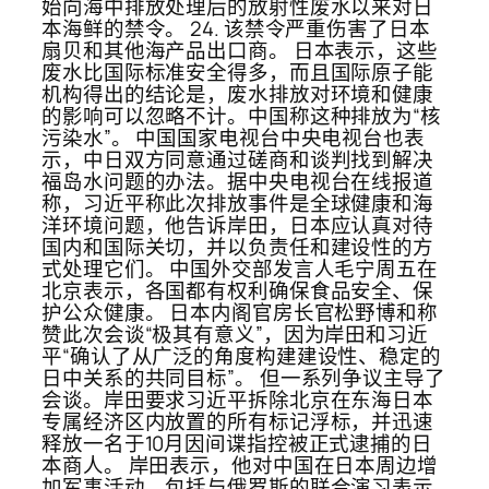
始向海中排放处理后的放射性废水以来对日
本海鲜的禁令。 24. 该禁令严重伤害了日本
扇贝和其他海产品出口商。 日本表示，这些
废水比国际标准安全得多，而且国际原子能
机构得出的结论是，废水排放对环境和健康
的影响可以忽略不计。中国称这种排放为“核
污染水”。 中国国家电视台中央电视台也表
示，中日双方同意通过磋商和谈判找到解决
福岛水问题的办法。据中央电视台在线报道
称，习近平称此次排放事件是全球健康和海
洋环境问题，他告诉岸田，日本应认真对待
国内和国际关切，并以负责任和建设性的方
式处理它们。 中国外交部发言人毛宁周五在
北京表示，各国都有权利确保食品安全、保
护公众健康。 日本内阁官房长官松野博和称
赞此次会谈“极其有意义”，因为岸田和习近
平“确认了从广泛的角度构建建设性、稳定的
日中关系的共同目标”。 但一系列争议主导了
会谈。岸田要求习近平拆除北京在东海日本
专属经济区内放置的所有标记浮标，并迅速
释放一名于10月因间谍指控被正式逮捕的日
本商人。 岸田表示，他对中国在日本周边增
加军事活动，包括与俄罗斯的联合演习表示