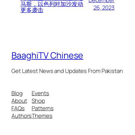
马斯，以色列对加沙发动
26, 2023
更多袭击
BaaghiTV Chinese
Get Latest News and Updates From Pakistan
Blog
Events
About
Shop
FAQs
Patterns
Authors
Themes