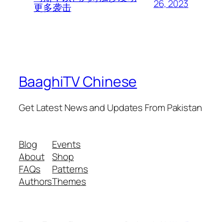
26, 2023
更多袭击
BaaghiTV Chinese
Get Latest News and Updates From Pakistan
Blog
Events
About
Shop
FAQs
Patterns
Authors
Themes