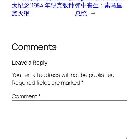
大纪念“1984 年锡克教种
弹中丧生：索马里
族灭绝”
总统
→
Comments
Leave a Reply
Your email address will not be published.
Required fields are marked
*
Comment
*