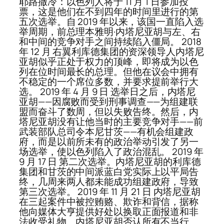
耶路撒冷：以色列人将于 11 月 1 日参加投
票，这是他们在不到四年的时间里进行的第
五次选举。自 2019 年以来，该国一直陷入选
举周期，前总理本雅明·内塔尼亚胡与左、右
和中间的竞争对手之间持续陷入僵局。 2018
年 12 月 右翼利库德集团的资深领导人内塔尼
亚胡似乎正处于权力的顶峰，即将成为以色
列在位时间最长的总理。但他在议会中拥有
不稳定的一个席位多数，并要求提前举行大
选。 2019 年 4 月 9 日 选举日之后，内塔尼
亚胡——因腐败而受到刑事调查——为组建联
盟而奋斗了数周，但以失败告终。然后，内
塔尼亚胡没有让他当时的主要竞争对手——前
武装部队总司令本尼甘茨——有机会组建政
府，而是以前所未有的政治举动引发了另一
场选举，使以色列陷入了政治混乱。 2019 年
9 月 17 日 第二次选举。内塔尼亚胡的利库德
集团和甘茨的中间派蓝白党实际上以平局告
终，几周来两人都未能成功组建政府，导致
第三次选举。 2019 年 11 月 21 日 内塔尼亚胡
在三起案件中被控贿赂、欺诈和背信，据称
他向媒体大亨提供好处以换取正面报道和非
法收受礼物。内塔尼亚胡否认所有不当行