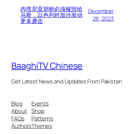
内塔尼亚胡称必须摧毁哈
December
马斯，以色列对加沙发动
26, 2023
更多袭击
BaaghiTV Chinese
Get Latest News and Updates From Pakistan
Blog
Events
About
Shop
FAQs
Patterns
Authors
Themes