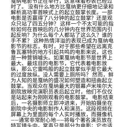
戛纳电影节正在举行，这意味着秒表已经过
时了。 没有什么地方比戛纳更仔细地记录和
解析高功率首映式上的起立鼓掌长度。一部
电影是否赢得了八分钟的起立鼓掌？还是观
众只站了四五分钟？ 这样一个不太可能的指
标如何在首映后的几分钟内在世界范围内引
起反响？为什么每个人都站了这么久？谁的
手不累？ 这种热情洋溢的表现已成为戛纳电
影节的标志，有时，对于那些希望在远离克
鲁瓦塞特的地方引起共鸣的电影来说，这也
是一种营销噱头。如果戛纳电影节是世界上
最大、最炫目的电影节，它代表着电影放
纵，那么它雷鸣般的起立鼓掌似乎是它最大
的过度放纵。没人需要上厕所吗？ 然而，鲜
为人知的是戛纳的盛况如何塑造和扭曲起立
鼓掌。当观众在戛纳最大的银幕卢米埃尔大
剧院放映完演职员表后起立时，他们不仅仅
是站起来为刚刚观看的电影鼓掌。 电影结束
后，一名摄影师立即冲进来，开始拍摄坐在
剧院中央的电影制作人和演员。这段视频在
屏幕上为里面的每个人实时播放，而摄像机
——通常非常耐心地——将每个著名演员放在
特写镜头中。掌声只是部分为电影；它也适