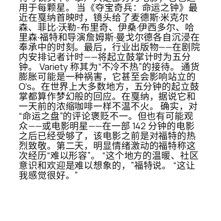
用于每颗星。 当《夺宝奇兵：命运之钟》最
近在戛纳首映时，镜头给了麦德斯·米克尔
森、菲比·沃勒-布里奇、伊桑·伊西多尔、哈
里森·福特和导演詹姆斯·曼戈尔德各自沉浸在
奉承中的时刻。最后，行业出版物——在剧院
内安排记者计时——将起立鼓掌计时为五分
钟。 Variety 称其为“不冷不热”的接待。 通货
膨胀可能是一种祸害，它甚至会影响站立的
O’s。在世界上大多数地方，五分钟的起立鼓
掌都算作梦幻般的回应。在戛纳，据说它和
一天前的浓缩咖啡一样不温不火。 确实，对
“命运之盘”的评论褒贬不一。但也有可能观
众——或电影明星——在一部 142 分钟的电影
之后已经受够了，该电影之前是对福特的热
烈致敬。第二天，明显情绪激动的福特称这
次经历“难以形容”。 “这个地方的温暖、社区
意识和欢迎是难以想象的，”福特说。 “这让
我感觉很好。”