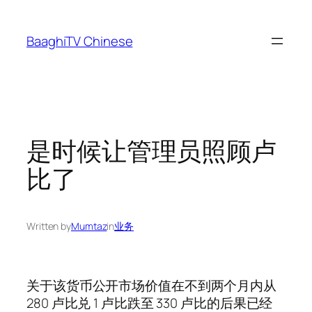
Skip
to
BaaghiTV Chinese
content
是时候让管理员照顾卢
比了
Written by
Mumtaz
in
业务
关于该货币公开市场价值在不到两个月内从
280 卢比兑 1 卢比跌至 330 卢比的后果已经