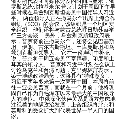
俄罗斯代表团向媒体分发的时间表显示，俄
罗斯总统弗拉基米尔·普京计划于周四下午早
些时候在乌兹别克斯坦会见中国领导人习近
平。 两位领导人正在撒马尔罕出席上海合作
组织（SCO）的会议，该组织是一个地区安
全组织。他们还将与蒙古总统呼日勒苏赫举
行三方会谈。 另外，乌兹别克斯坦政府表
示，普京将前往撒马尔罕，还将会见巴基斯
坦、伊朗、吉尔吉斯斯坦、土库曼斯坦和乌
兹别克斯坦领导人。 它在一份声明中补充
说，普京将于周五会见阿塞拜疆、印度和土
耳其的领导人。 普京和习近平计划在会议上
讨论乌克兰和台湾问题，克里姆林宫表示，
鉴于地缘政治局势，这将具有“特殊意义”。
习近平两年多来第一次离开中国，本周将前
往中亚会见普京，而就在一个月前，他将巩
固自己作为自毛泽东以来最强大的中国领导
人的地位。 中俄深化伙伴关系是西方焦虑地
注视着的地缘政治发展，上合组织将北京和
莫斯科的受众扩大到代表世界一半人口的国
家。