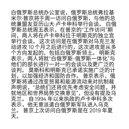
白俄罗斯总统办公室说，俄罗斯总统弗拉基
米尔·普京将于周一访问白俄罗斯，与他的总
统兼盟友亚历山大·卢卡申科举行会谈。 白俄
罗斯总统周五表示，在普京的“工作访问”期
间，两人将在卢卡申科位于明斯克的独立宫
举行会谈。 这次访问是在俄罗斯对乌克兰发
动进攻 10 个月之后进行的，这次进攻是从多
个方向发起的，包括白俄罗斯领土。 明斯克
表示，两人将就“白俄罗斯-俄罗斯一体化”与
他们的部长进行一对一的会谈以及更广泛的
谈判。 莫斯科和明斯克已承诺实施广泛的计
划，以加强经济和国防合作。 普京表示，俄
罗斯将通过改变贸易和能源流动来对抗制裁
声明说，“总统们还将优先考虑安全问题，并
就地区和世界局势交换意见”，但没有提及乌
克兰。 自 1994 年以来执政的卢卡申科多次
表示，他无意派遣白俄罗斯军队进入乌克
兰。 普京上次访问白俄罗斯是在 2019 年夏
天。