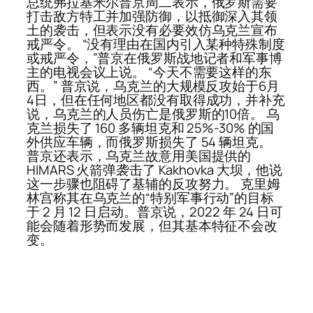
总统弗拉基米尔普京周二表示，俄罗斯需要
打击敌方特工并加强防御，以抵御深入其领
土的袭击，但表示没有必要效仿乌克兰宣布
戒严令。 “没有理由在国内引入某种特殊制度
或戒严令，”普京在俄罗斯战地记者和军事博
主的电视会议上说。 “今天不需要这样的东
西。” 普京说，乌克兰的大规模反攻始于6月
4日，但在任何地区都没有取得成功，并补充
说，乌克兰的人员伤亡是俄罗斯的10倍。 乌
克兰损失了 160 多辆坦克和 25%-30% 的国
外供应车辆，而俄罗斯损失了 54 辆坦克。
普京还表示，乌克兰故意用美国提供的
HIMARS 火箭弹袭击了 Kakhovka 大坝，他说
这一步骤也阻碍了基辅的反攻努力。 克里姆
林宫称其在乌克兰的“特别军事行动”的目标
于 2 月 12 日启动。普京说，2022 年 24 日可
能会随着形势而发展，但其基本特征不会改
变。