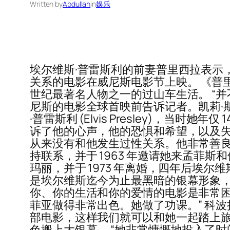
Written by
Abdullah
in
娱乐
埃尔维斯·普雷斯利的前妻普里西拉表示
关系的电影在威尼斯电影节上映。 《普里
世纪最著名人物之一的过山车生活。 “
尼斯的电影全球首映前告诉记者。凯莉·斯派尼和雅
·普雷斯利 (Elvis Presley)，
诉了他的心声，他的恐惧和希望，以及失
从来没有和他发生过性关系。他非常善良，
持联系，并于 1963 年邀请她来孟菲斯和
玛丽，并于 1973 年离婚，四年后埃尔
是埃尔维斯迄今为止最黑暗的银幕形象，
你、你的生活和你的爱情的电影是非常困难
菲亚做得非常出色。她做了功课。” 科
部电影，这样我们就可以和她一起踏上旅
色搬上大银幕。 “她非常慷慨地投入了