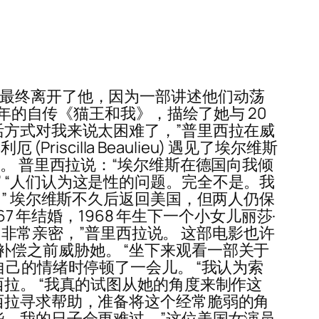
管最终离开了他，因为一部讲述他们动荡
 年的自传《猫王和我》，描绘了她与 20
活方式对我来说太困难了，”普里西拉在威
scilla Beaulieu) 遇见了埃尔维斯
常想家。 普里西拉说：“埃尔维斯在德国向我倾
 “人们认为这是性的问题。完全不是。我
” 埃尔维斯不久后返回美国，但两人仍保
7 年结婚，1968 年生下一个小女儿丽莎·
非常非常亲密，”普里西拉说。 这部电影也许
偿之前威胁她。 “坐下来观看一部关于
自己的情绪时停顿了一会儿。 “我认为索
拉。 “我真的试图从她的角度来制作这
西拉寻求帮助，准备将这个经常脆弱的角
些，我的日子会更难过，”这位美国女演员