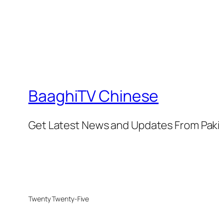
BaaghiTV Chinese
Get Latest News and Updates From Pak
Twenty Twenty-Five