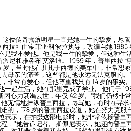
，这位传奇摇滚明星一直是她一生的挚爱，尽
西拉》由索菲亚·科波拉执导，改编自她 1985
并不是我不爱他。他是我一生的挚爱，但这种生
各布·艾洛迪。 1959 年，普里西拉·博利厄 (Pri
当时她年仅 14 岁，当时他在驻扎于西德的美军中，非
去母亲的痛苦，这些都是他永远无法克服的。”
非常有爱心，但他尊重我只有 14 岁的事实。
他一起生活，她在那里完成了学业。 他们于 196
维斯因心力衰竭去世，年仅 42 岁。“我们仍然
他无情地操纵普里西拉，辱骂她，有时在寻求补
的，”78 岁的普里西拉说道，她在努力克服
波拉表示，在拍摄这部电影时，她非常依赖普里西
程，”她告诉记者。 斯佩尼表示，她还向普里
时间，对我非常友善和支持。我想如果我没有这