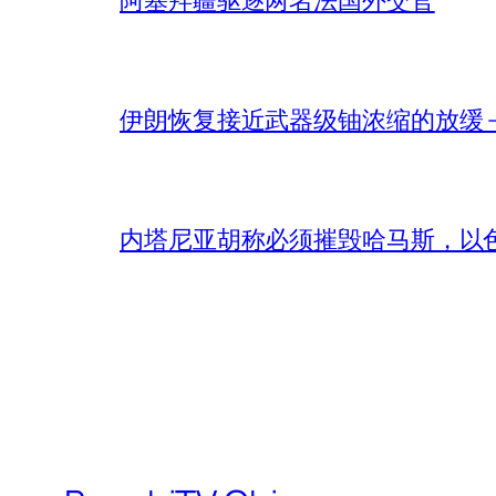
伊朗恢复接近武器级铀浓缩的放缓 – 
内塔尼亚胡称必须摧毁哈马斯，以