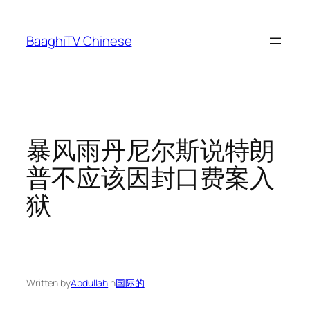
Skip
to
BaaghiTV Chinese
content
暴风雨丹尼尔斯说特朗
普不应该因封口费案入
狱
Written by
Abdullah
in
国际的