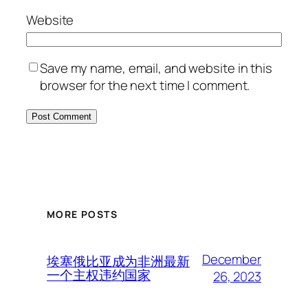
Website
Save my name, email, and website in this
browser for the next time I comment.
MORE POSTS
December
埃塞俄比亚成为非洲最新
一个主权违约国家
26, 2023