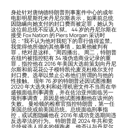
身处针对唐纳德特朗普刑事案件中心的成年
电影明星斯托米丹尼尔斯表示，如果前总统
因隐瞒向她支付的封口费而被定罪，她认为
这位前总统不应该入狱。 44 岁的丹尼尔斯在
接受 Fox Nation 的 Piers Morgan 采访时
说：“我不认为他对我犯下的罪行值得监禁。
我觉得他所做的其他事情，如果他被判有
罪，绝对是这样。”周四播出。 周二，特朗普
在纽约被指控犯有 34 项伪造商业记录的重
罪，指控他在 2016 年美国大选前策划向丹尼
尔斯和前花花公子模特凯伦麦克杜格尔支付
封口费。选举以禁止公布他们所谓的与他的
性接触。 现年 76 岁的特朗普还因试图推翻
2020 年大选失利和处理机密文件不当而在华
盛顿面临刑事调查，并在佐治亚州面临另一
项刑事调查，原因是他试图推翻他在该州的
失败。 曼哈顿的检察官指控特朗普，第一任
美国总统或前美国总统。总统面临刑事指
控，或试图隐瞒他在 2016 年成功竞选期间违
反选举法的行为。 特朗普是 2024 年共和党
总统候选人提名的领跑者，他否认与丹尼尔