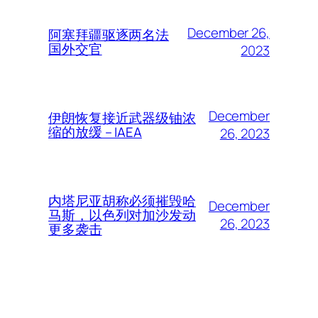
December 26,
阿塞拜疆驱逐两名法
国外交官
2023
December
伊朗恢复接近武器级铀浓
缩的放缓 – IAEA
26, 2023
内塔尼亚胡称必须摧毁哈
December
马斯，以色列对加沙发动
26, 2023
更多袭击