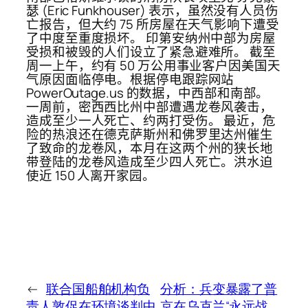
瑟 (Eric Funkhouser) 表示，虽然没有人员伤
亡报告，但大约 75 所房屋在天气影响下遭受
了中度至重度损坏。 印第安纳州中部为房屋
受损和被毁的人们设立了紧急避难所。 截至
周一上午，约有 50 万公用事业客户因美国天
气原因面临停电。根据停电跟踪网站
PowerOutage.us 的数据，中西部和南部。
一周前，密西西比州中部遭遇龙卷风袭击，
造成至少一人死亡、约两打受伤。 最近，危
险的热浪还在德克萨斯州和佛罗里达州催生
了致命的龙卷风，本月在这两个州的狭长地
带登陆的龙卷风造成至少四人死亡。洪水迫
使近 150 人离开家园。
←
联合国船舶机构负
分析：兵变暴露了普
责人敦促在环境谈判中
京在乌克兰“永远战