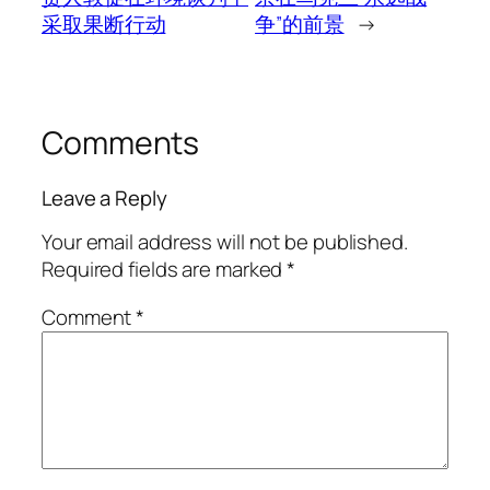
采取果断行动
争”的前景
→
Comments
Leave a Reply
Your email address will not be published.
Required fields are marked
*
Comment
*