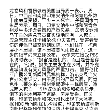
龙卷风和雷暴袭击美国当局周一表示，周
日，中西部和南部印第安纳州和阿肯色州数
十座房屋受损，至少三人死亡。 美国国家气
象局表示，周日，印第安纳州中部和阿肯色
州发生多场龙卷风和严重风暴。 印第安纳州
马丁县的应急官员证实该地区有一人死亡。
应急管理主任卡梅伦·沃尔夫表示，受害者受
伤的伴侣已被空运到医院。他们住在一栋两
层小木屋里，该木屋被暴风雨摧毁了。进一
步的细节尚未立即公布。 沃尔夫在接受 PBS
采访时表示：“损害是随机的，而且是普遍存
在的。”他说，损失主要发生在乡村，并补充
说城镇没有受到风暴的严重打击。 据哥伦比
亚广播公司新闻附属机构称，洛诺克县治安
官办公室证实，由于周日的严重风暴，阿肯
色州卡莱尔的一棵树倒塌砸中一栋房屋，造
成两人死亡。 当地媒体的图像和镜头显示，
倒下的树木堵塞了道路，房屋受损。官员
称，印第安纳州和邻近州也出现了大冰雹。
据 NBC 新闻附属机构报道，印第安纳波利斯
南部巴格斯维尔镇的消防队长埃里克·芬克豪