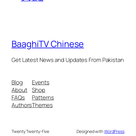
BaaghiTV Chinese
Get Latest News and Updates From Pakistan
Blog
Events
About
Shop
FAQs
Patterns
Authors
Themes
Twenty Twenty-Five
Designed with
WordPress